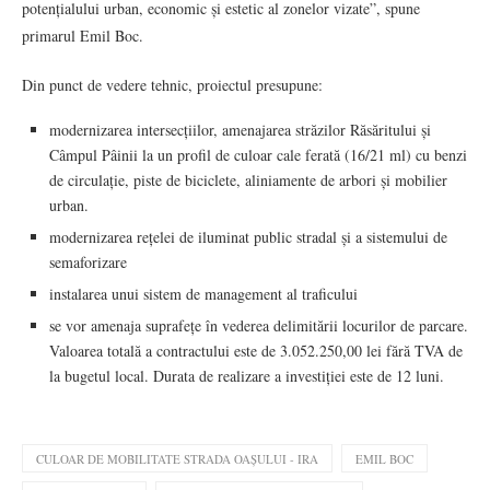
potențialului urban, economic și estetic al zonelor vizate”, spune
primarul Emil Boc.
Din punct de vedere tehnic, proiectul presupune:
modernizarea intersecțiilor, amenajarea străzilor Răsăritului și
Câmpul Pâinii la un profil de culoar cale ferată (16/21 ml) cu benzi
de circulație, piste de biciclete, aliniamente de arbori și mobilier
urban.
modernizarea rețelei de iluminat public stradal și a sistemului de
semaforizare
instalarea unui sistem de management al traficului
se vor amenaja suprafețe în vederea delimitării locurilor de parcare.
Valoarea totală a contractului este de 3.052.250,00 lei fără TVA de
la bugetul local. Durata de realizare a investiției este de 12 luni.
CULOAR DE MOBILITATE STRADA OAȘULUI - IRA
EMIL BOC