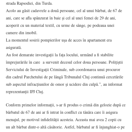
strada Rapsodiei, din Turda.
Acolo au găsit cadavrele a două persoane, cel al unui bărbat, de 67 de
ani, care se afla spânzurat în baie și cel al unei femei de 29 de ani,
acoperit cu un material textil, cu urme de sânge, pe podeaua unei
camere din imobil.
La momentul sosirii pompierilor ușa de acces în apartament era
asigurată.
Au fost demarate investigații la fața locului, urmând a fi stabilite
împrejurările în care a survenit decesul celor doua persoane. Polițiștii
Serviciului de Investigații Criminale, sub coordonarea unui procuror
din cadrul Parchetului de pe lângă Tribunalul Cluj continuă cercetările
sub aspectul infracțiunilor de omor și ucidere din culpă.”, au informat
reprezentanții IPJ Cluj.
Conform primelor informații, s-ar fi produs o crimă din gelozie după ce
bărbatul de 67 de ani ar fi intrat în conflict cu tânăra care îi asigura
menajul, pe motivul infidelității acesteia. Aceasta mai avea 2 copii cu
un alt bărbat dintr-o altă căsătorie. Astfel, bărbatul ar fi înjunghiat-o pe