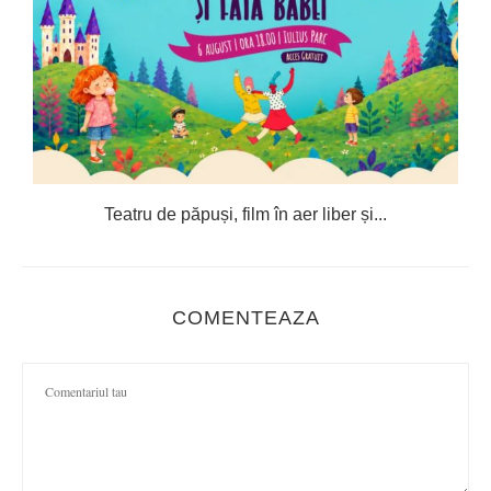
e
Teatru de păpuși, film în aer liber și...
C
COMENTEAZA