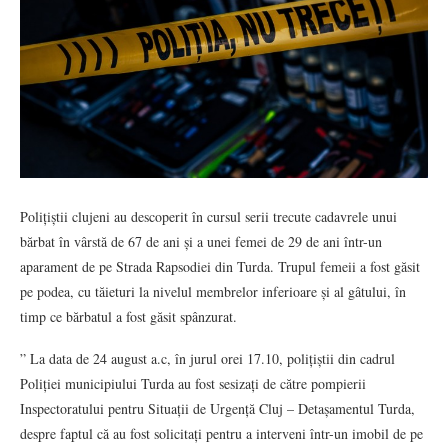
Polițiștii clujeni au descoperit în cursul serii trecute cadavrele unui
bărbat în vârstă de 67 de ani și a unei femei de 29 de ani într-un
aparament de pe Strada Rapsodiei din Turda. Trupul femeii a fost găsit
pe podea, cu tăieturi la nivelul membrelor inferioare și al gâtului, în
timp ce bărbatul a fost găsit spânzurat.
” La data de 24 august a.c, în jurul orei 17.10, polițiștii din cadrul
Poliției municipiului Turda au fost sesizați de către pompierii
Inspectoratului pentru Situații de Urgență Cluj – Detașamentul Turda,
despre faptul că au fost solicitați pentru a interveni într-un imobil de pe