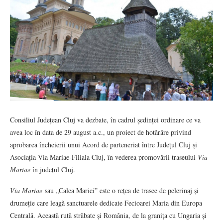
Consiliul Județean Cluj va dezbate, în cadrul ședinței ordinare ce va
avea loc în data de 29 august a.c., un proiect de hotărâre privind
aprobarea încheierii unui Acord de parteneriat între Județul Cluj și
Asociația Via Mariae-Filiala Cluj, în vederea promovării traseului
Via
Mariae
în județul Cluj.
Via Mariae
sau „Calea Mariei” este o rețea de trasee de pelerinaj și
drumeție care leagă sanctuarele dedicate Fecioarei Maria din Europa
Centrală. Această rută străbate și România, de la granița cu Ungaria și