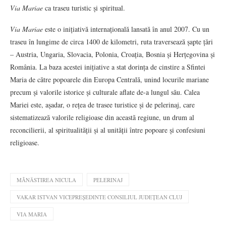
Via Mariae
ca traseu turistic și spiritual.
Via Mariae
este o inițiativă internațională lansată în anul 2007. Cu un
traseu în lungime de circa 1400 de kilometri, ruta traversează șapte țări
– Austria, Ungaria, Slovacia, Polonia, Croația, Bosnia și Herțegovina și
România. La baza acestei inițiative a stat dorința de cinstire a Sfintei
Maria de către popoarele din Europa Centrală, unind locurile mariane
precum și valorile istorice și culturale aflate de-a lungul său. Calea
Mariei este, așadar, o rețea de trasee turistice și de pelerinaj, care
sistematizează valorile religioase din această regiune, un drum al
reconcilierii, al spiritualității și al unității între popoare și confesiuni
religioase.
MÂNĂSTIREA NICULA
PELERINAJ
VAKAR ISTVAN VICEPREȘEDINTE CONSILIUL JUDEȚEAN CLUJ
VIA MARIA