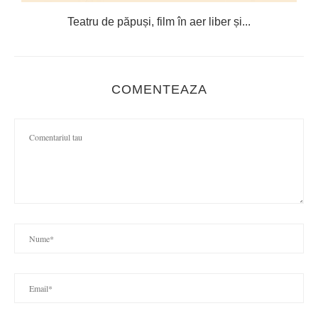
e
Teatru de păpuși, film în aer liber și...
C
COMENTEAZA