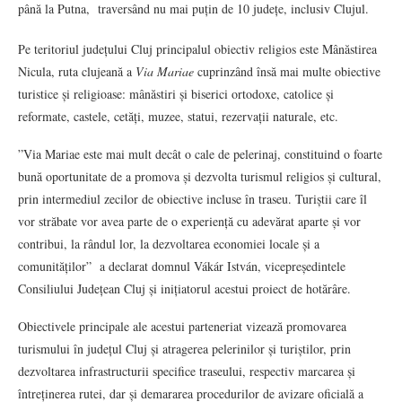
până la Putna, traversând nu mai puțin de 10 județe, inclusiv Clujul.
Pe teritoriul județului Cluj principalul obiectiv religios este Mânăstirea
Nicula, ruta clujeană a
Via Mariae
cuprinzând însă mai multe obiective
turistice și religioase: mânăstiri și biserici ortodoxe, catolice și
reformate, castele, cetăți, muzee, statui, rezervații naturale, etc.
”Via Mariae este mai mult decât o cale de pelerinaj, constituind o foarte
bună oportunitate de a promova și dezvolta turismul religios și cultural,
prin intermediul zecilor de obiective incluse în traseu. Turiștii care îl
vor străbate vor avea parte de o experiență cu adevărat aparte și vor
contribui, la rândul lor, la dezvoltarea economiei locale și a
comunităților” a declarat domnul Vákár István, vicepreședintele
Consiliului Județean Cluj și inițiatorul acestui proiect de hotărâre.
Obiectivele principale ale acestui parteneriat vizează promovarea
turismului în județul Cluj și atragerea pelerinilor și turiștilor, prin
dezvoltarea infrastructurii specifice traseului, respectiv marcarea și
întreținerea rutei, dar și demararea procedurilor de avizare oficială a