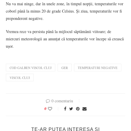
Nu va mai ninge, dar în unele zone, în timpul nopții, temperaturile vor
coborî până la minus 20 de grade Celsius. Și ziua, temperaturile vor fi
preponderent negative.
Vremea rece va persista până la mijlocul săptămânii viitoare; de
miercuri meteorologii au anunțat că temperaturile vor începe să crească
ușor.
COD GALBEN VISCOL CLUJ
GER
TEMPERATURI NEGATIVE
VISCOL CLUJ
0 comentariu
0
TE-AR PUTEA INTERESA SI