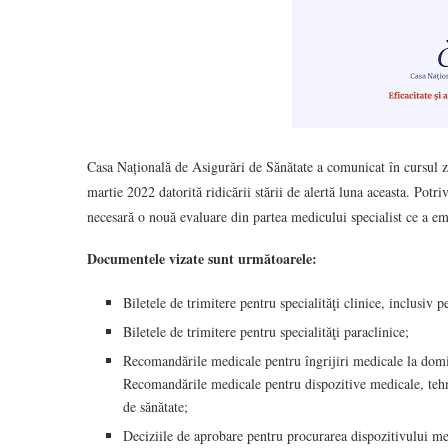
Casa Națională de Asigurări de Sănătate a comunicat în cursul zile
martie 2022 datorită ridicării stării de alertă luna aceasta. Potr
necesară o nouă evaluare din partea medicului specialist ce a e
Documentele vizate sunt următoarele:
Biletele de trimitere pentru specialităţi clinice, inclusiv p
Biletele de trimitere pentru specialităţi paraclinice;
Recomandările medicale pentru îngrijiri medicale la domici
Recomandările medicale pentru dispozitive medicale, tehnol
de sănătate;
Deciziile de aprobare pentru procurarea dispozitivului med