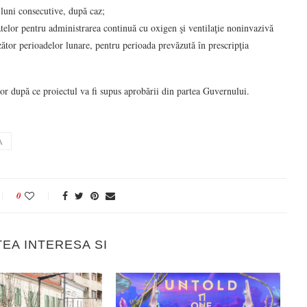
 luni consecutive, după caz;
atelor pentru administrarea continuă cu oxigen şi ventilaţie noninvazivă
zător perioadelor lunare, pentru perioada prevăzută în prescripţia
rior după ce proiectul va fi supus aprobării din partea Guvernului.
A
0
TEA INTERESA SI