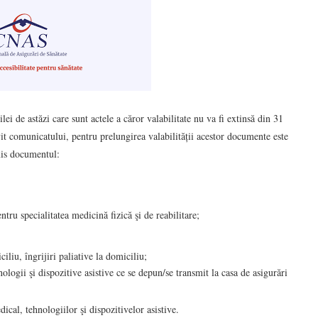
i de astăzi care sunt actele a căror valabilitate nu va fi extinsă din 31
ivit comunicatului, pentru prelungirea valabilității acestor documente este
mis documentul:
entru specialitatea medicină fizică şi de reabilitare;
liu, îngrijiri paliative la domiciliu;
ogii şi dispozitive asistive ce se depun/se transmit la casa de asigurări
ical, tehnologiilor şi dispozitivelor asistive.