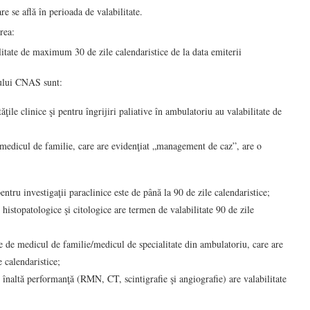
e se află în perioada de valabilitate.
area:
bilitate de maximum 30 de zile calendaristice de la data emiterii
tului CNAS sunt:
ăţile clinice şi pentru îngrijiri paliative în ambulatoriu au valabilitate de
e medicul de familie, care are evidenţiat „management de caz”, are o
pentru investigaţii paraclinice este de până la 90 de zile calendaristice;
 histopatologice şi citologice are termen de valabilitate 90 de zile
te de medicul de familie/medicul de specialitate din ambulatoriu, care are
e calendaristice;
e înaltă performanţă (RMN, CT, scintigrafie şi angiografie) are valabilitate