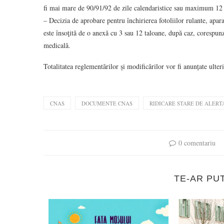
fi mai mare de 90/91/92 de zile calendaristice sau maximum 12
– Decizia de aprobare pentru închirierea fotoliilor rulante, apar
este însoţită de o anexă cu 3 sau 12 taloane, după caz, corespun
medicală.
Totalitatea reglementărilor și modificărilor vor fi anunțate ulte
CNAS
DOCUMENTE CNAS
RIDICARE STARE DE ALERT
0 comentariu
TE-AR PU