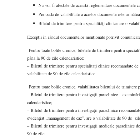
Nu vor fi afectate de această reglementare documentele car
Perioada de valabilitate a acestor documente este următo
Biletul de trimitere pentru specialităţi clinice are o vala
Excepții în rândul documentelor menționate potrivit comunica
Pentru toate bolile cronice, biletele de trimitere pentru specialit
până la 90 de zile calendaristice;
– Biletul de trimitere pentru specialităţi clinice recomandate d
valabilitate de 90 de zile calendaristice.
Pentru toate bolile cronice, valabilitatea biletului de trimitere 
– Biletul de trimitere pentru investigaţii paraclinice – examinări
calendaristice;
– Biletul de trimitere pentru investigaţii paraclinice recomanda
evidenţiat „management de caz”, are o valabilitate de 90 de zil
– Biletul de trimitere pentru investigaţii medicale paraclinice d
90 de zile.