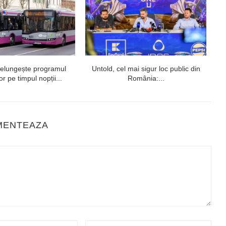
relungește programul
Untold, cel mai sigur loc public din
r pe timpul nopții...
România:...
MENTEAZA