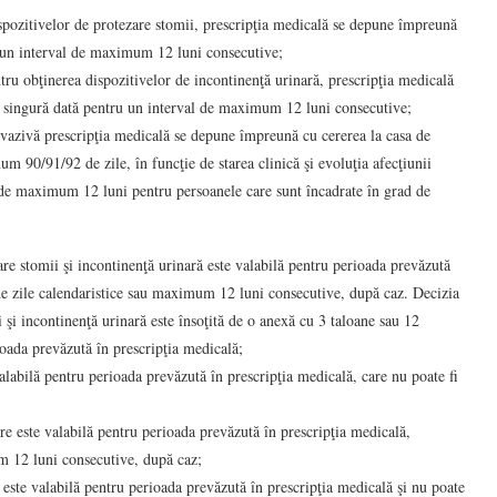
ispozitivelor de protezare stomii, prescripţia medicală se depune împreună
ru un interval de maximum 12 luni consecutive;
tru obţinerea dispozitivelor de incontinenţă urinară, prescripţia medicală
 o singură dată pentru un interval de maximum 12 luni consecutive;
vazivă prescripţia medicală se depune împreună cu cererea la casa de
m 90/91/92 de zile, în funcţie de starea clinică şi evoluţia afecţiunii
 de maximum 12 luni pentru persoanele care sunt încadrate în grad de
e stomii şi incontinenţă urinară este valabilă pentru perioada prevăzută
de zile calendaristice sau maximum 12 luni consecutive, după caz. Decizia
 şi incontinenţă urinară este însoţită de o anexă cu 3 taloane sau 12
ioada prevăzută în prescripţia medicală;
valabilă pentru perioada prevăzută în prescripţia medicală, care nu poate fi
e este valabilă pentru perioada prevăzută în prescripţia medicală,
m 12 luni consecutive, după caz;
 este valabilă pentru perioada prevăzută în prescripţia medicală şi nu poate