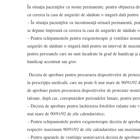
În situaţia pacienţilor cu stome permanente, pentru obţinerea d
cu cererea la casa de asigurări de sănătate o singură dată pent
– În situaţia pacienţilor cu incontinenţă urinară permanentă, pen
se depune împreună cu cererea la casa de asigurări de sănătate
– Pentru echipamentele pentru oxigenoterapie şi ventilare nonin
asigurări de sănătate o singură dată pentru un interval de maximu
pentru persoanele care nu sunt încadrate în grad de handicap şi
handicap accentuat sau grav.
Decizia de aprobare pentru procurarea dispozitivelor de protezar
în prescripţia medicală, care nu poate fi mai mare de 90/91/92 
de aprobare pentru procurarea dispozitivelor de protezare stomii
taloane, după caz, corespunzător perioadelor lunare, pentru per
– Decizia de aprobare pentru închirierea fotoliilor rulante este 
mai mare de 90/91/92 de zile calendaristice;
– Pentru echipamentele pentru oxigenoterapie decizia de aprobar
respectiv maximum 90/91/92 de zile calendaristice sau maximu
– Pentru aparatele de ventilaţie noninvazivă decizia de aprobare