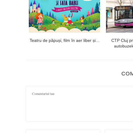
ii medicale
Teatru de păpuși, film în aer liber și...
CTP Cluj p
 de...
autobuzelo
CO