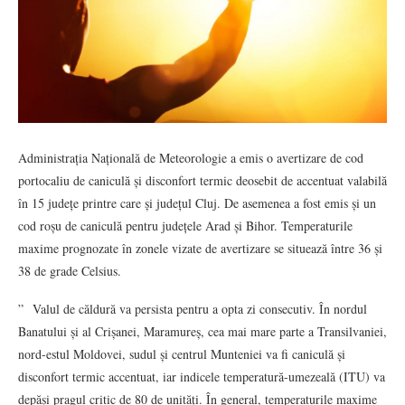
Administrația Națională de Meteorologie a emis o avertizare de cod
portocaliu de caniculă și disconfort termic deosebit de accentuat valabilă
în 15 județe printre care și județul Cluj. De asemenea a fost emis și un
cod roșu de caniculă pentru județele Arad și Bihor. Temperaturile
maxime prognozate în zonele vizate de avertizare se situează între 36 și
38 de grade Celsius.
” Valul de căldură va persista pentru a opta zi consecutiv. În nordul
Banatului și al Crișanei, Maramureș, cea mai mare parte a Transilvaniei,
nord-estul Moldovei, sudul și centrul Munteniei va fi caniculă și
disconfort termic accentuat, iar indicele temperatură-umezeală (ITU) va
depăși pragul critic de 80 de unități. În general, temperaturile maxime