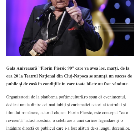
Gala Aniversară ”Florin Piersic 90” care va avea loc, marți, de la
ora 20 la Teatrul Național din Cluj-Napoca se anunță un succes de
public și de casă în condițiile în care toate bilete au fost vândute.
Organizatorii de la platforma poftimcultură.ro spun că evenimentul,
dedicat unuia dintre cei mai iubiți și carismatici actori ai teatrului și
filmului românesc, actorul clujean Florin Piersic, este conceput ”ca o
reverență” adusă acestuia, o celebrare a unei cariere legendare și o
întâlnire directă cu publicul care i-a fost alături de-a lungul deceniilor.