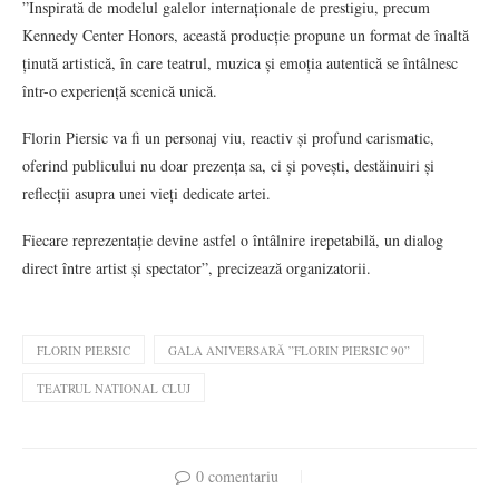
”Inspirată de modelul galelor internaționale de prestigiu, precum
Kennedy Center Honors, această producție propune un format de înaltă
ținută artistică, în care teatrul, muzica și emoția autentică se întâlnesc
într-o experiență scenică unică.
Florin Piersic va fi un personaj viu, reactiv și profund carismatic,
oferind publicului nu doar prezența sa, ci și povești, destăinuiri și
reflecții asupra unei vieți dedicate artei.
Fiecare reprezentație devine astfel o întâlnire irepetabilă, un dialog
direct între artist și spectator”, precizează organizatorii.
FLORIN PIERSIC
GALA ANIVERSARĂ ”FLORIN PIERSIC 90”
TEATRUL NATIONAL CLUJ
0 comentariu