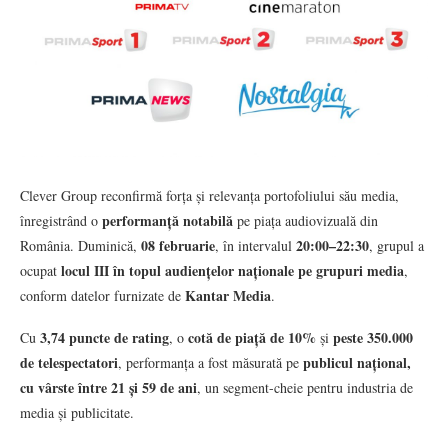
Clever Group reconfirmă forța și relevanța portofoliului său media,
performanță notabilă
înregistrând o
pe piața audiovizuală din
08 februarie
20:00–22:30
România. Duminică,
, în intervalul
, grupul a
locul III în topul audiențelor naționale pe grupuri media
ocupat
,
Kantar Media
conform datelor furnizate de
.
3,74 puncte de rating
cotă de piață de 10%
peste 350.000
Cu
, o
și
de telespectatori
publicul național,
, performanța a fost măsurată pe
cu vârste între 21 și 59 de ani
, un segment-cheie pentru industria de
media și publicitate.