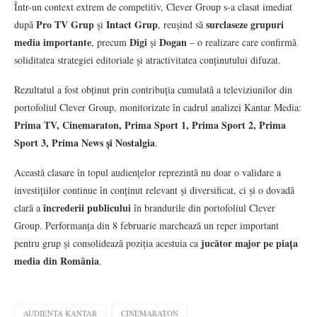
Într-un context extrem de competitiv, Clever Group s-a clasat imediat
Pro TV Grup
Intact Grup
surclaseze grupuri
după
și
, reușind să
media importante
Digi
Dogan
, precum
și
– o realizare care confirmă
soliditatea strategiei editoriale și atractivitatea conținutului difuzat.
Rezultatul a fost obținut prin contribuția cumulată a televiziunilor din
portofoliul Clever Group, monitorizate în cadrul analizei Kantar Media:
Prima TV, Cinemaraton, Prima Sport 1, Prima Sport 2, Prima
Sport 3, Prima News și Nostalgia
.
Această clasare în topul audiențelor reprezintă nu doar o validare a
investițiilor continue în conținut relevant și diversificat, ci și o dovadă
încrederii publicului
clară a
în brandurile din portofoliul Clever
Group. Performanța din 8 februarie marchează un reper important
jucător major pe piața
pentru grup și consolidează poziția acestuia ca
media din România
.
AUDIENTA KANTAR
CINEMARATON