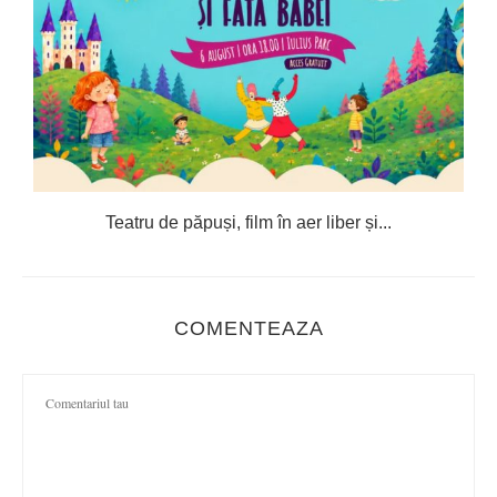
Teatru de păpuși, film în aer liber și...
C
COMENTEAZA