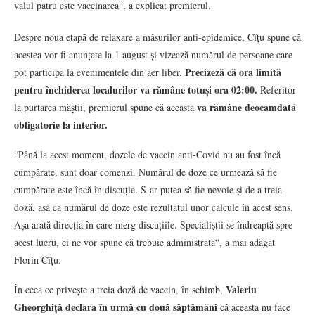
valul patru este vaccinarea“, a explicat premierul.
Despre noua etapă de relaxare a măsurilor anti-epidemice, Cîțu spune că
acestea vor fi anunțate la 1 august și vizează numărul de persoane care
Precizeză că ora limită
pot participa la evenimentele din aer liber.
pentru închiderea localurilor va rămâne totuși ora 02:00.
Referitor
va rămâne deocamdată
la purtarea măștii, premierul spune că aceasta
obligatorie la interior.
“Până la acest moment, dozele de vaccin anti-Covid nu au fost încă
cumpărate, sunt doar comenzi. Numărul de doze ce urmează să fie
cumpărate este încă în discuție. S-ar putea să fie nevoie și de a treia
doză, așa că numărul de doze este rezultatul unor calcule în acest sens.
Așa arată direcția în care merg discuțiile. Specialiștii se îndreaptă spre
acest lucru, ei ne vor spune că trebuie administrată“, a mai adăgat
Florin Cîțu.
Valeriu
În ceea ce privește a treia doză de vaccin, în schimb,
Gheorghiță declara în urmă cu două săptămâni
că aceasta nu face