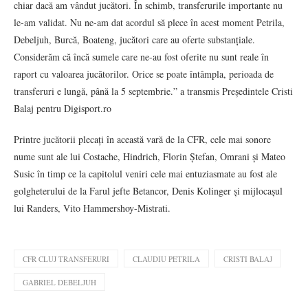
chiar dacă am vândut jucători. În schimb, transferurile importante nu
le-am validat. Nu ne-am dat acordul să plece în acest moment Petrila,
Debeljuh, Burcă, Boateng, jucători care au oferte substanțiale.
Considerăm că încă sumele care ne-au fost oferite nu sunt reale în
raport cu valoarea jucătorilor. Orice se poate întâmpla, perioada de
transferuri e lungă, până la 5 septembrie.” a transmis Președintele Cristi
Balaj pentru Digisport.ro
Printre jucătorii plecați în această vară de la CFR, cele mai sonore
nume sunt ale lui Costache, Hindrich, Florin Ștefan, Omrani și Mateo
Susic în timp ce la capitolul veniri cele mai entuziasmate au fost ale
golgheterului de la Farul jefte Betancor, Denis Kolinger și mijlocașul
lui Randers, Vito Hammershoy-Mistrati.
CFR CLUJ TRANSFERURI
CLAUDIU PETRILA
CRISTI BALAJ
GABRIEL DEBELJUH