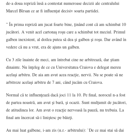
de-a doua repriză însă a contestat numeroase decizii ale centralului
Marcel Bîrsan ce ar fi influențat decisiv soarta partidei.
” În prima repriză am jucat foarte bine, ţinând cont că am schimbat 10
jucători. A venit acel cartonaş roşu care a schimbat tot meciul. Primul
galben inexistent, al doilea putea să dea şi galben şi roşu. Dar având în
vedere că nu a vrut, era de ajuns un galben.
Cu 3 zile înainte de meci, am întrebat cine ne arbitrează, dar ştiam
dinainte. Nu înţeleg de ce cu Universitatea Craiova e delegat mereu
acelaşi arbitru. De aia am avut acea reacţie, nervii. Nu se poate să ne
arbitreze acelaşi arbitru de 7 ani, când jucăm cu Craiova.
Normal că te influenţează dacă joci 11 la 10. Pe final, norocul n-a fost
de partea noastră, am avut şi bară, şi ocazii. Sunt mulţumit de jucători,
de atitudinea lor. Am avut o reacţie nervoasă la pauză, nu trebuia. La
final am încercat să-i liniştesc pe băieţi.
Au mai luat galbene, i-am zis (n.r.- arbitrului): `De ce mai stai să dai