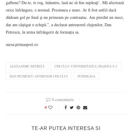
galbene? Du-te, te rog, înăuntru, lasă-ne să fim supăraţi`. Mă afectează
orice înfrângere, e normal. Presiunea e mare. Ar fi fost astfel dacă
dădeam gol pe final şi nu primeam pe contraatac. Am pierdut un meci,
dar am câştigat o echipă.”, a declarat antrenorul clujenilor, Dan
Petrescu, în urma înfrângerii de formația sa.
sursa:primasport.ro
ALEXANDRU MITRIȚĂ
CFR CLUJ- UNIVERSITATEA CRAIOVA 0-2
DAN PETRESCU ANTRENOR CFR CLUJ
SUPERLIGA
0 comentariu
0
TE-AR PUTEA INTERESA SI