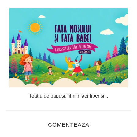
Teatru de păpuși, film în aer liber și...
C
COMENTEAZA