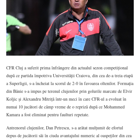
CFR Cluj a suferit prima înfrângere din actualul sezon competițional
după ce partida împotriva Universității Craiova, din cea de-a treia etapă
a Superligii, s-a încheiat la scorul de 2-0 în favoarea oltenilor. Formația
din Bănie s-a impus pe terenul clujenilor prin golurile marcate de Elvir
Koljic și Alexandru Mitriță într-un meci în care CFR-ul a evoluat în
numai 10 jucători de câmp vreme de o repriză după ce Mohammed
Kamara a fost eliminat pentru faulturi repetate.
Antrenorul clujenilor, Dan Petrescu, s-a arătat mulțumit de efortul
depus de jucătorii săi în ciuda avantajului numeric al oaspeților din cea