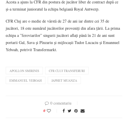
Acesta a ajuns la CFR din postura de jucător liber de contract după ce
și-a terminat junioratul la echipa belgiană Royal Antwerp.
CFR Cluj are o medie de vârstă de 27 de ani iar dintre cei 35 de
jucători, 18 este numărul jucătorilor proveniți din afara țării. La prima
echipa a ”feroviarilor” singurii jucători aflați până în 21 de ani sunt
portarii Gal, Sava și Pînzariu și mijlocașii Tudor Lucaciu și Emannuel
Yeboah, potrivit Transfermarkt.
APOLLON SMIRINIS
CFR CLUJ TRANSFERURI
EMMANUEL YEBOAH
JAPHET MUANZA
0 comentariu
0