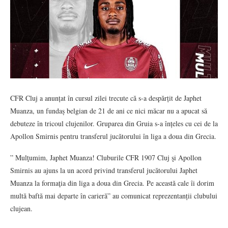
CFR Cluj a anunțat în cursul zilei trecute că s-a despărțit de Japhet
Muanza, un fundaș belgian de 21 de ani ce nici măcar nu a apucat să
debuteze în tricoul clujenilor. Gruparea din Gruia s-a înțeles cu cei de la
Apollon Smirnis pentru transferul jucătorului în liga a doua din Grecia.
” Mulţumim, Japhet Muanza! Cluburile CFR 1907 Cluj şi Apollon
Smirnis au ajuns la un acord privind transferul jucătorului Japhet
Muanza la formaţia din liga a doua din Grecia. Pe această cale îi dorim
multă baftă mai departe în carieră” au comunicat reprezentanții clubului
clujean.