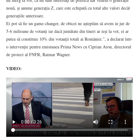
nu merg la vot, că nu sunt interesați de politică dar vedem o generație
nouă, și anume generația Z, care este echipată cu total alte valori decât
generațiile anterioare.
Ei pot să fie un game-changer, de obicei ne așteptăm să avem in jur de
5-6 milioane de votanți iar dacă jumătate din tineri ar ieși la vot, ei ar
putea să constituie 10% din votanții totali ai României.”, a declarat într-
o intervenție pentru emisiunea Prima News cu Ciprian Aron, directorul
de proiect al FNFR, Raimar Wagner.
VIDEO: