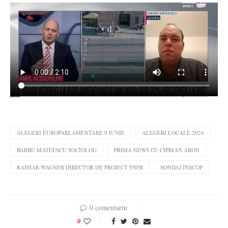
ALEGERI EUROPARLAMENTARE 9 IUNIE
ALEGERI LOCALE 2024
BARBU MATEESCU SOCIOLOG
PRIMA NEWS CU CIPRIAN ARON
RAIMAR WAGNER DIRECTOR DE PROIECT FNFR
SONDAJ INSCOP
0 comentariu
0