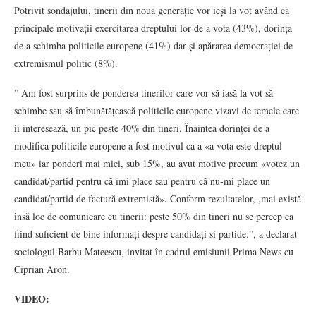
Potrivit sondajului, tinerii din noua generație vor ieși la vot având ca
principale motivații exercitarea dreptului lor de a vota (43%), dorința
de a schimba politicile europene (41%) dar și apărarea democrației de
extremismul politic (8%).
” Am fost surprins de ponderea tinerilor care vor să iasă la vot să
schimbe sau să îmbunătățească politicile europene vizavi de temele care
îi interesează, un pic peste 40% din tineri. Înaintea dorinței de a
modifica politicile europene a fost motivul ca a «a vota este dreptul
meu» iar ponderi mai mici, sub 15%, au avut motive precum «votez un
candidat/partid pentru că îmi place sau pentru că nu-mi place un
candidat/partid de factură extremistă». Conform rezultatelor, ,mai există
însă loc de comunicare cu tinerii: peste 50% din tineri nu se percep ca
fiind suficient de bine informați despre candidați si partide.”, a declarat
sociologul Barbu Mateescu, invitat în cadrul emisiunii Prima News cu
Ciprian Aron.
VIDEO: