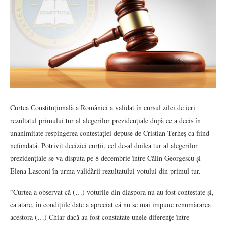
Curtea Constituțională a României a validat în cursul zilei de ieri
rezultatul primului tur al alegerilor prezidențiale după ce a decis în
unanimitate respingerea contestației depuse de Cristian Terheș ca fiind
nefondată. Potrivit deciziei curții, cel de-al doilea tur al alegerilor
prezidențiale se va disputa pe 8 decembrie între Călin Georgescu și
Elena Lasconi în urma validării rezultatului votului din primul tur.
”Curtea a observat că (…) voturile din diaspora nu au fost contestate şi,
ca atare, în condițiile date a apreciat că nu se mai impune renumărarea
acestora (…) Chiar dacă au fost constatate unele diferențe între