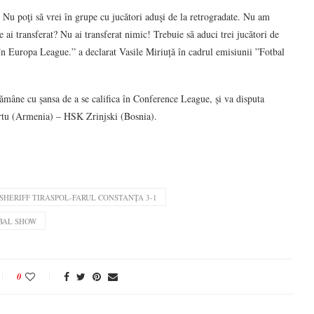
 Nu poţi să vrei în grupe cu jucători aduşi de la retrogradate. Nu am
e ai transferat? Nu ai transferat nimic! Trebuie să aduci trei jucători de
u în Europa League.” a declarat Vasile Miriuță în cadrul emisiunii ”Fotbal
âne cu șansa de a se califica în Conference League, și va disputa
rtu (Armenia) – HSK Zrinjski (Bosnia).
SHERIFF TIRASPOL-FARUL CONSTANȚA 3-1
TBAL SHOW
0