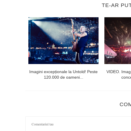
TE-AR PU
l doilea la
Imagini excepționale la Untold! Peste
VIDEO. Imagi
120.000 de oameni...
conce
CO