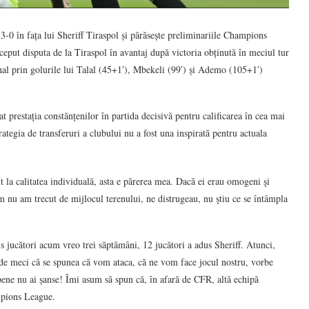
-0 în fața lui Sheriff Tiraspol și părăsește preliminariile Champions
eput disputa de la Tiraspol în avantaj după victoria obținută în meciul tur
nal prin golurile lui Talal (45+1′), Mbekeli (99′) și Ademo (105+1′)
t prestația constănțenilor în partida decisivă pentru calificarea în cea mai
ategia de transferuri a clubului nu a fost una inspirată pentru actuala
 la calitatea individuală, asta e părerea mea. Dacă ei erau omogeni şi
um nu am trecut de mijlocul terenului, ne distrugeau, nu ştiu ce se întâmpla
 jucători acum vreo trei săptămâni, 12 jucători a adus Sheriff. Atunci,
 meci că se spunea că vom ataca, că ne vom face jocul nostru, vorbe
pene nu ai șanse! Îmi asum să spun că, în afară de CFR, altă echipă
mpions League.