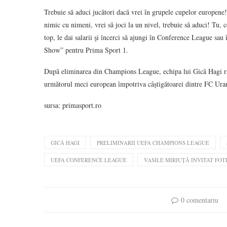
Trebuie să aduci jucători dacă vrei în grupele cupelor europene!
nimic cu nimeni, vrei să joci la un nivel, trebuie să aduci! Tu, c
top, le dai salarii şi încerci să ajungi în Conference League sa
Show” pentru Prima Sport 1.
După eliminarea din Champions League, echipa lui Gică Hagi răm
următorul meci european împotriva câștigătoarei dintre FC Ura
sursa: primasport.ro
GICĂ HAGI
PRELIMINARII UEFA CHAMPIONS LEAGUE
UEFA CONFERENCE LEAGUE
VASILE MIRIUȚĂ INVITAT FO
0 comentariu