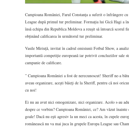
Campioana României, Farul Constanța a suferit o înfrângere cu 3
League după primul tur preliminar. Formația lui Gică Hagi a înc
însă echipa din Republica Moldova a reușit să întoarcă scorul fi
obținând calificarea în următorul tur preliminar.
Vasile Miriuță, invitat în cadrul emisiunii Fotbal Show, a analiza
importantă competiție europeană iar potrivit concluziilor sale str
campanie de calificare.
” Campioana României a fost de nerecunoscut! Sheriff ne-a bătut
aveau organizare, aceşti băieţi de la Sheriff, pentru că noi oric
cu noi!
Ei nu au avut nici omogenizare, nici organizare. Acolo s-au adus
despre ce vorbim? Campioana României, ce? Am văzut înainte de
goale! Dacă nu eşti agresiv la un meci ca acesta, în cupele euro
românească nu va mai juca în grupele Europa League sau Cha