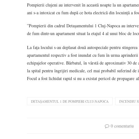
Pompierii clujeni au intervenit în această noapte la un apartame
ani s-a intoxicat cu fum după ce hota electrică din locuință a fos
”Pompierii din cadrul Detașamentului 1 Cluj-Napoca au intervenit
de fum dintr-un apartament situat la etajul 4 al unui bloc de loc
La fața locului s-au deplasat două autospeciale pentru stingerea 
apartamentul respectiv a fost inundat cu fum în urma aprinderii u
echipajelor operative. Bărbatul, în vârstă de aproximativ 30 de an
la spital pentru îngrijiri medicale, cel mai probabil suferind de 
Focul a fost lichidat rapid si nu a existat pericol de propagare 
DETAȘAMENTUL 1 DE POMPIERI CLUJ-NAPOCA
INCENDIU 
0 comentariu