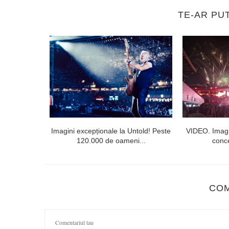
TE-AR PU
lorești. Linia
Imagini excepționale la Untold! Peste
VIDEO. Imagi
120.000 de oameni...
conce
CO