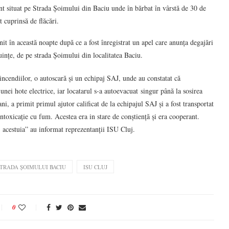
nt situat pe Strada Șoimului din Baciu unde în bărbat în vârstă de 30 de
t cuprinsă de flăcări.
 în această noapte după ce a fost înregistrat un apel care anunța degajări
uințe, de pe strada Șoimului din localitatea Baciu.
incendiilor, o autoscară și un echipaj SAJ, unde au constatat că
nei hote electrice, iar locatarul s-a autoevacuat singur până la sosirea
i, a primit primul ajutor calificat de la echipajul SAJ și a fost transportat
intoxicație cu fum. Acestea era in stare de conștiență și era cooperant.
al acestuia” au informat reprezentanții ISU Cluj.
STRADA ȘOIMULUI BACIU
ISU CLUJ
0