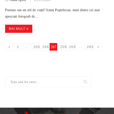
Pasiune sau un stil de viață? Ionuț Poptelecan, unul dintre cei mai
apreciati fotografi de…
MAI MULT
…
267
…
1
265
266
268
269
283