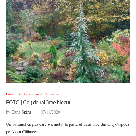
Locuri
No comment
Oameni
FOTO | Colț de rai între blocuri
by
Oana Spiru
07/11/2020
Un bătrânel englez care s-a mutat la parterul unui bloc din Cluj-Napoca
pe Aleea Clăbucet…