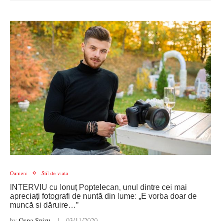
Oameni
Stil de viata
INTERVIU cu Ionuț Poptelecan, unul dintre cei mai
apreciați fotografi de nuntă din lume: „E vorba doar de
muncă si dăruire…”
by
Oana Spiru
03/11/2020