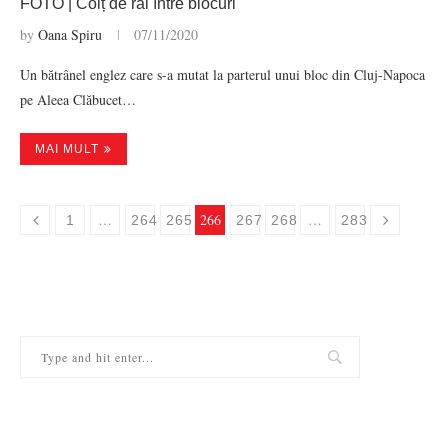
FOTO | Colț de rai între blocuri
by
Oana Spiru
07/11/2020
Un bătrânel englez care s-a mutat la parterul unui bloc din Cluj-Napoca
pe Aleea Clăbucet…
MAI MULT
…
266
…
1
264
265
267
268
283