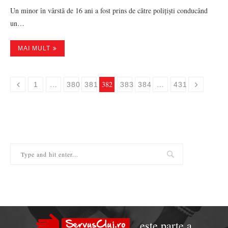
Un minor în vârstă de 16 ani a fost prins de către polițiști conducând
un…
MAI MULT
…
382
…
1
380
381
383
384
431
este parte a