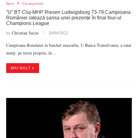
Sport
Uncategorized
”U” BT Cluj-MHP Riesen Ludwigsburg 73-79.Campioana
României ratează șansa unei prezențe în final four-ul
Champions League
by
Christian Suciu
20/04/2022
Campioana României la baschet masculin, U Banca Transilvania, a ratat
marţi, pe teren propriu, în…
MAI MULT