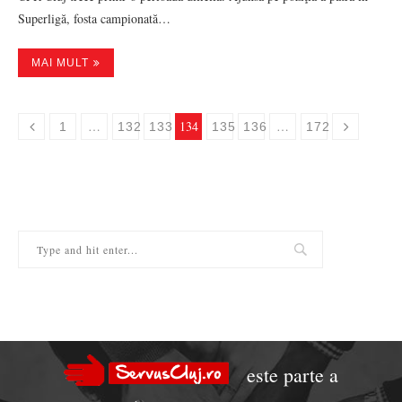
Superligă, fosta campionată…
MAI MULT
…
134
…
1
132
133
135
136
172
este parte a