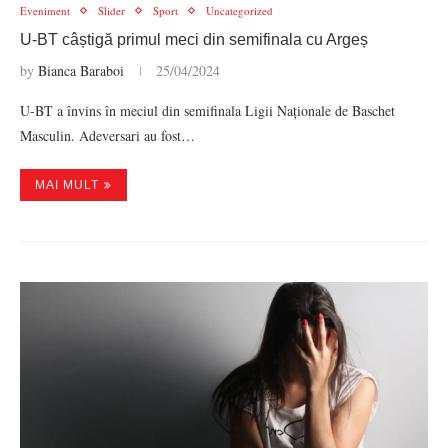
Eveniment
Slider
Sport
Uncategorized
U-BT câștigă primul meci din semifinala cu Argeș
by
Bianca Baraboi
25/04/2024
U-BT a învins în meciul din semifinala Ligii Naționale de Baschet
Masculin. Adeversari au fost…
MAI MULT