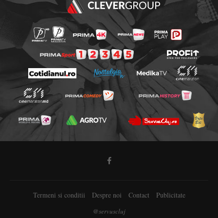
Termeni si conditii
Despre noi
Contact
Publicitate
@servuscluj