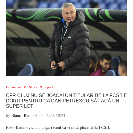
Eveniment
Slider
Sport
CFR CLUJ NU SE JOACĂ! UN TITULAR DE LA FCSB E
DORIT PENTRU CA DAN PETRESCU SĂ FACĂ UN
SUPER LOT
by
Bianca Baraboi
25/04/2024
Risto Radunovic a anunţat recent că vrea să plece de la FCSB.