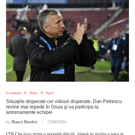
Eveniment
Slider
Sport
Situaţiile disperate cer măsuri disperate. Dan Petrescu
revine mai repede în Gruia şi va participa la
antrenamente echipei
by
Bianca Baraboi
23/04/2024
CFR Cluj trece printr-o perioadă dificilă. Ajunsă pe poziţia a patra în