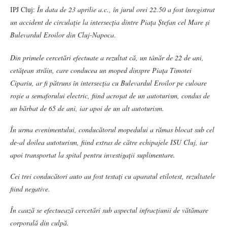
IPJ Cluj:
În data de 23 aprilie a.c., în jurul orei 22.50 a fost înregistrat
un accident de circulație la intersecția dintre Piața Ștefan cel Mare și
Bulevardul Eroilor din Cluj-Napoca
.
Din primele cercetări efectuate a rezultat că, un tânăr de 22 de ani,
cetățean străin, care conducea un moped dinspre Piața Timotei
Cipariu, ar fi pătruns în intersecția cu Bulevardul Eroilor pe culoare
roșie a semaforului electric, fiind acroșat de un autoturism, condus de
un bărbat de 65 de ani, iar apoi de un alt autoturism.
În urma evenimentului, conducătorul mopedului a rămas blocat sub cel
de-al doilea autoturism, fiind extras de către echipajele ISU Cluj, iar
apoi transportat la spital pentru investigații suplimentare.
Cei trei conducători auto au fost testați cu aparatul etilotest, rezultatele
fiind negative.
În cauză se efectuează cercetări sub aspectul infracțiunii de vătămare
corporală din culpă.