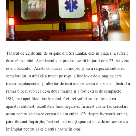
Tânărul de 22 de ani, de origine din Sri Lanka, este în viață și a suferit
doar câteva răni. Accidentul s- a produs aseară în jurul orei 23, iar vina
este a băiatului. Acesta conducea un moped și nu a respectat culoarea
semaforului. Astfel că a trecut pe roșu, a fost lovit de o mașină care
trecea regulamentar, și ulterior de încă una ce venea din spate. Tânărul a
rămas blocat sub cea de-a doua mașină și a fost extras de echipajele
ISU, mai apoi fiind dus la spital. Cei trei șoferi au fost testați cu
aparatul etilotest, rezultatele fiind negative. În acest caz se fac cercetări
acum pentru vătămare corporală din culpă. Cât despre livratorii străini,
părerile sunt împărțite, însă cei mai mulți spun că nu e de mirare ce s-a
întâmplat pentru că ei circula haotic în oraș.