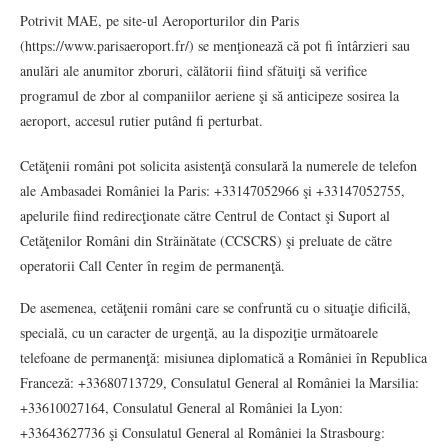
Potrivit MAE, pe site-ul Aeroporturilor din Paris
(https://www.parisaeroport.fr/) se menţionează că pot fi întârzieri sau
anulări ale anumitor zboruri, călătorii fiind sfătuiţi să verifice
programul de zbor al companiilor aeriene şi să anticipeze sosirea la
aeroport, accesul rutier putând fi perturbat.
Cetăţenii români pot solicita asistenţă consulară la numerele de telefon
ale Ambasadei României la Paris: +33147052966 şi +33147052755,
apelurile fiind redirecţionate către Centrul de Contact şi Suport al
Cetăţenilor Români din Străinătate (CCSCRS) şi preluate de către
operatorii Call Center în regim de permanenţă.
De asemenea, cetăţenii români care se confruntă cu o situaţie dificilă,
specială, cu un caracter de urgenţă, au la dispoziţie următoarele
telefoane de permanenţă: misiunea diplomatică a României în Republica
Franceză: +33680713729, Consulatul General al României la Marsilia:
+33610027164, Consulatul General al României la Lyon:
+33643627736 şi Consulatul General al României la Strasbourg: