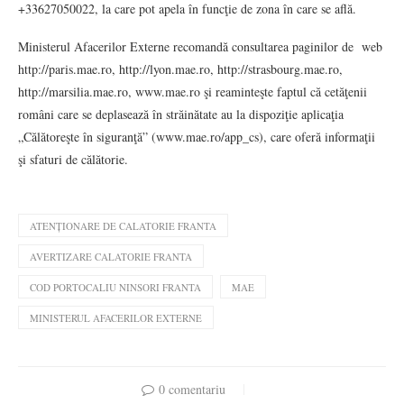
+33627050022, la care pot apela în funcţie de zona în care se află.
Ministerul Afacerilor Externe recomandă consultarea paginilor de web
http://paris.mae.ro, http://lyon.mae.ro, http://strasbourg.mae.ro,
http://marsilia.mae.ro, www.mae.ro şi reaminteşte faptul că cetăţenii
români care se deplasează în străinătate au la dispoziţie aplicaţia
„Călătoreşte în siguranţă” (www.mae.ro/app_cs), care oferă informaţii
şi sfaturi de călătorie.
ATENȚIONARE DE CALATORIE FRANTA
AVERTIZARE CALATORIE FRANTA
COD PORTOCALIU NINSORI FRANTA
MAE
MINISTERUL AFACERILOR EXTERNE
0 comentariu