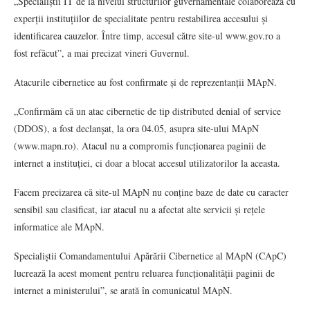
„Specialiștii IT de la nivelul structurilor guvernamentale colaborează cu
experții instituțiilor de specialitate pentru restabilirea accesului și
identificarea cauzelor. Între timp, accesul către site-ul www.gov.ro a
fost refăcut”, a mai precizat vineri Guvernul.
Atacurile cibernetice au fost confirmate și de reprezentanții MApN.
„Confirmăm că un atac cibernetic de tip distributed denial of service
(DDOS), a fost declanșat, la ora 04.05, asupra site-ului MApN
(www.mapn.ro). Atacul nu a compromis funcționarea paginii de
internet a instituției, ci doar a blocat accesul utilizatorilor la aceasta.
Facem precizarea că site-ul MApN nu conține baze de date cu caracter
sensibil sau clasificat, iar atacul nu a afectat alte servicii și rețele
informatice ale MApN.
Specialiștii Comandamentului Apărării Cibernetice al MApN (CApC)
lucrează la acest moment pentru reluarea funcționalității paginii de
internet a ministerului”, se arată în comunicatul MApN.