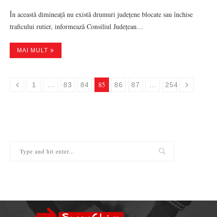
În această dimineață nu există drumuri județene blocate sau închise
traficului rutier, informează Consiliul Județean…
MAI MULT
…
85
…
1
83
84
86
87
254