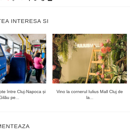
TEA INTERESA SI
te între Cluj-Napoca și
Vino la cornerul Iulius Mall Cluj de
Gilău pe...
la...
MENTEAZA