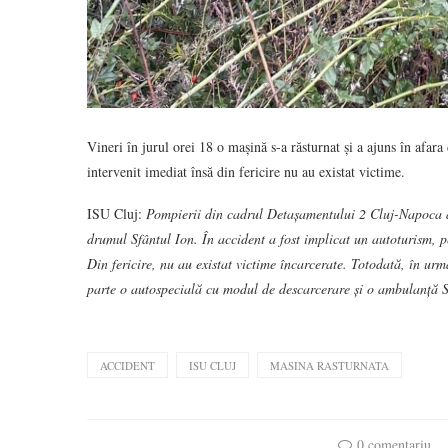
Vineri în jurul orei 18 o mașină s-a răsturnat și a ajuns în afa
intervenit imediat însă din fericire nu au existat victime.
ISU Cluj:
Pompierii din cadrul Detașamentului 2 Cluj-Napoca au
drumul Sfântul Ion. În accident a fost implicat un autoturism, pe
Din fericire, nu au existat victime încarcerate. Totodată, în u
parte o autospecială cu modul de descarcerare și o ambulanță 
ACCIDENT
ISU CLUJ
MASINA RASTURNATA
0 comentariu