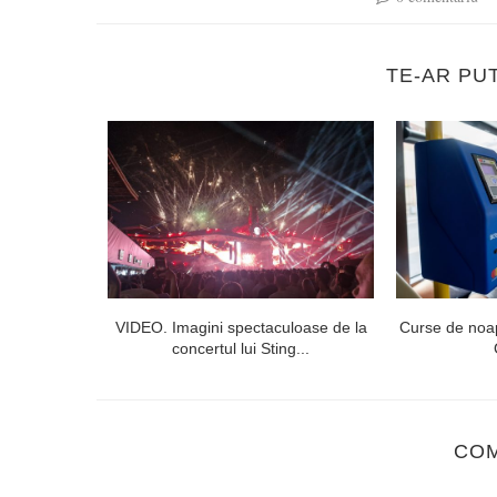
TE-AR PU
lorești. Linia
VIDEO. Imagini spectaculoase de la
Curse de noap
concertul lui Sting...
CO