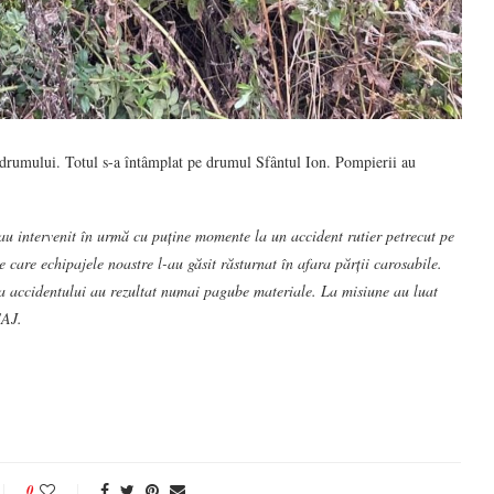
ra drumului. Totul s-a întâmplat pe drumul Sfântul Ion. Pompierii au
 intervenit în urmă cu puține momente la un accident rutier petrecut pe
 care echipajele noastre l-au găsit răsturnat în afara părții carosabile.
rma accidentului au rezultat numai pagube materiale. La misiune au luat
SAJ.
0