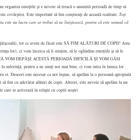
 ne organiza emoțiile și e nevoie să treacă o anumită perioadă de timp să
ste covârșitor. Este important să fim conștienți de această realitate:
Toți
sta este un lucru care ar trebui să ne liniștească, pentru că este semnul că
diniță/școală), tot ce avem de făcut este SĂ FIM ALĂTURI DE COPII! Asta
ința lor), ci vom încerca să îi simțim, să le oglindim emoțiile și să le
ă ÎMPREUNĂ VOM DEPĂȘI ACESTĂ PERIOADĂ DIFICILĂ ȘI VOM GĂSI
a suferință, pentru a ne simți noi mai bine, ci vom intra în lumea lor
u ei. Deseori este necesar ca noi înșine, să apelăm la o persoană apropiată
și să fim cu adevărat alături de copii. Alteori, este nevoie să apelăm la un
te care se activează în relație cu copiii noștri.