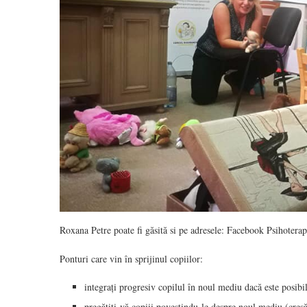
Roxana Petre poate fi găsită si pe adresele: Facebook Psihote
Ponturi care vin în sprijinul copiilor:
integrați progresiv copilul în noul mediu dacă este posibil
pregătiți-vă copiii povestindu-le despre noul mediu (creșă/