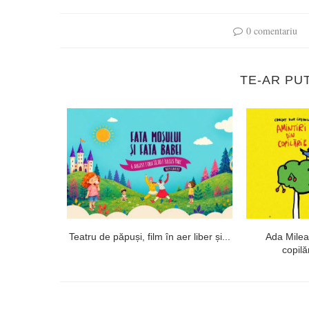
0 comentariu
TE-AR PU
a, la masa
Teatru de păpuși, film în aer liber și...
Ada Milea
copilă