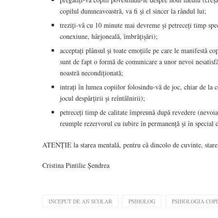
copilul dumneavoastră, va fi și el sincer la rândul lui;
treziți-vă cu 10 minute mai devreme și petreceți timp spec
conexiune, hârjoneală, îmbrățișări);
acceptați plânsul și toate emoțiile pe care le manifestă co
sunt de fapt o formă de comunicare a unor nevoi nesatisfăc
noastră necondiționată;
intrați în lumea copiilor folosindu-vă de joc, chiar de la c
jocul despărțirii și reîntâlnirii);
petreceți timp de calitate împreună după revedere (nevoia
reumple rezervorul cu iubire în permanență și în special 
ATENȚIE la starea mentală, pentru că dincolo de cuvinte, starea
Cristina Pintilie Șendrea
INCEPUT DE AN SCOLAR
PSIHOLOG
PSIHOLOGIA COP