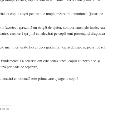
ial cu copiii voștri pentru a le umple rezervorul emotional (jocuri de
piii (acestea reprezintă un strigăt de ajutor, comportamentele inadecvate
ute), ceea ce-i sprijină cu adevărat pe copii sunt prezența și dragostea
ele mai mici vârste (jocul de-a grădinița, teatru de păpuși, jocuri de rol,
 fundamentală a oricărui om este conexiunea, copiii au nevoie să-și
după perioade de separare).
 noastră emoțională este prima care ajunge la copii!
ILULUI