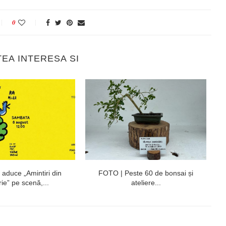
0
TEA INTERESA SI
 aduce „Amintiri din
FOTO | Peste 60 de bonsai și
rie” pe scenă,...
ateliere...
M