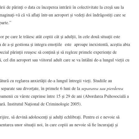
i de părinți o data cu începerea intrării în colectivitate la creșă sau la
inați-vă că vă aflați într-un aeroport și vedeți doi îndrăgostiți care se
parte.”
 pe care le trăiesc atât copiii cât și adulții, în cele două situații este
ea de a-și gestiona și integra emoțiile este aproape inexistentă, aceștia abia
pecial părinții reușesc să conțină și să regleze primele experiențe de
, cel din aeroport sau viitorul adult care se va întâlni de-a lungul vieții cu
tură cu reglarea anxietății de-a lungul întregii vieți. Studiile au
 separate sau divorțate, în primele 6 luni de la
separarea sau pierderea
oamenii cu vârste cuprinse între 15 și 29 de ani (Abordarea Psihosocială a
ară. Institutul Național de Criminologie 2005).
ijire, să devină adolescenți și adulți echlibrați. Pentru ei e nevoie să
area unor situații noi, în care copiii au nevoie să fie încurajați și