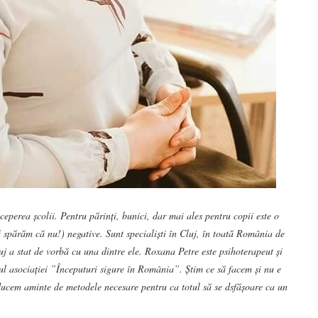
ceperea școlii. Pentru părinți, bunici, dar mai ales pentru copii este o
ă spărăm că nu!)
negative.
Sunt specialiști în Cluj, în toată România de
uj a stat de vorbă cu una dintre ele. Roxana Petre este psihoterapeut și
rul asociației ”Începuturi sigure în România”. Știm ce să facem și nu e
ducem aminte de metodele necesare pentru ca totul să se dsfășoare ca un