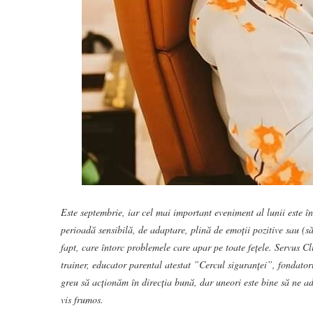
Este septembrie, iar cel mai important eveniment al lunii este în
perioadă sensibilă, de adaptare, plină de emoții pozitive sau (
s
fapt, care întorc problemele care apar pe toate fețele. Servus Cl
trainer, educator parental atestat ”Cercul siguranței”, fondato
greu să acționăm în direcția bună, dar uneori este bine să ne a
vis frumos.