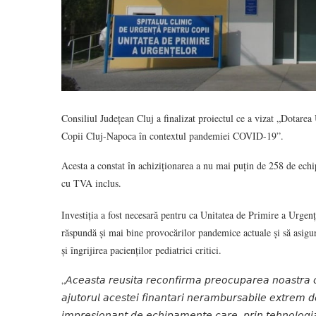
Consiliul Județean Cluj a finalizat proiectul ce a vizat „Dotare
Copii Cluj-Napoca în contextul pandemiei COVID-19”.
Acesta a constat în achiziționarea a nu mai puțin de 258 de ech
cu TVA inclus.
Investiția a fost necesară pentru ca Unitatea de Primire a Urgenț
răspundă și mai bine provocărilor pandemice actuale și să asigu
și îngrijirea pacienților pediatrici critici.
„𝘈𝘤𝘦𝘢𝘴𝘵𝘢 𝘳𝘦𝘶𝘴𝘪𝘵𝘢 𝘳𝘦𝘤𝘰𝘯𝘧𝘪𝘳𝘮𝘢 𝘱𝘳𝘦𝘰𝘤𝘶𝘱𝘢𝘳𝘦𝘢 𝘯𝘰𝘢𝘴𝘵𝘳𝘢 𝘤𝘰
𝘢𝘫𝘶𝘵𝘰𝘳𝘶𝘭 𝘢𝘤𝘦𝘴𝘵𝘦𝘪 𝘧𝘪𝘯𝘢𝘯𝘵𝘢𝘳𝘪 𝘯𝘦𝘳𝘢𝘮𝘣𝘶𝘳𝘴𝘢𝘣𝘪𝘭𝘦 𝘦𝘹𝘵𝘳𝘦𝘮 
𝘪𝘮𝘱𝘳𝘦𝘴𝘪𝘰𝘯𝘢𝘯𝘵 𝘥𝘦 𝘦𝘤𝘩𝘪𝘱𝘢𝘮𝘦𝘯𝘵𝘦 𝘤𝘢𝘳𝘦, 𝘱𝘳𝘪𝘯 𝘵𝘦𝘩𝘯𝘰𝘭𝘰𝘨𝘪