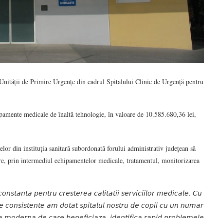
a Unității de Primire Urgențe din cadrul Spitalului Clinic de Urgență pentru
ipamente medicale de înaltă tehnologie, în valoare de 10.585.680,36 lei,
elor din instituția sanitară subordonată forului administrativ județean să
re, prin intermediul echipamentelor medicale, tratamentul, monitorizarea
𝘴𝘵𝘢𝘯𝘵𝘢 𝘱𝘦𝘯𝘵𝘳𝘶 𝘤𝘳𝘦𝘴𝘵𝘦𝘳𝘦𝘢 𝘤𝘢𝘭𝘪𝘵𝘢𝘵𝘪𝘪 𝘴𝘦𝘳𝘷𝘪𝘤𝘪𝘪𝘭𝘰𝘳 𝘮𝘦𝘥𝘪𝘤𝘢𝘭𝘦. 𝘊𝘶
𝘦 𝘤𝘰𝘯𝘴𝘪𝘴𝘵𝘦𝘯𝘵𝘦 𝘢𝘮 𝘥𝘰𝘵𝘢𝘵 𝘴𝘱𝘪𝘵𝘢𝘭𝘶𝘭 𝘯𝘰𝘴𝘵𝘳𝘶 𝘥𝘦 𝘤𝘰𝘱𝘪𝘪 𝘤𝘶 𝘶𝘯 𝘯𝘶𝘮𝘢𝘳
 𝘮𝘰𝘥𝘦𝘳𝘯𝘢 𝘥𝘦 𝘤𝘢𝘳𝘦 𝘣𝘦𝘯𝘦𝘧𝘪𝘤𝘪𝘢𝘻𝘢, 𝘪𝘥𝘦𝘯𝘵𝘪𝘧𝘪𝘤𝘢 𝘳𝘢𝘱𝘪𝘥 𝘱𝘳𝘰𝘣𝘭𝘦𝘮𝘦𝘭𝘦