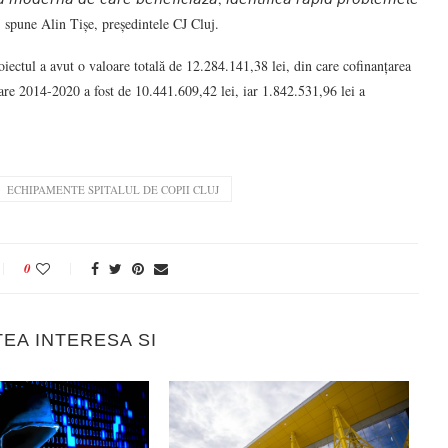
𝘤𝘪𝘦𝘯𝘵𝘪”, spune Alin Tișe, președintele CJ Cluj.
ectul a avut o valoare totală de 12.284.141,38 lei, din care cofinanțarea
e 2014-2020 a fost de 10.441.609,42 lei, iar 1.842.531,96 lei a
ECHIPAMENTE SPITALUL DE COPII CLUJ
0
TEA INTERESA SI