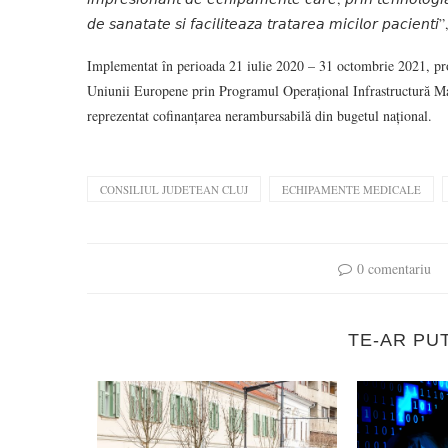
𝘥𝘦 𝘴𝘢𝘯𝘢𝘵𝘢𝘵𝘦 𝘴𝘪 𝘧𝘢𝘤𝘪𝘭𝘪𝘵𝘦𝘢𝘻𝘢 𝘵𝘳𝘢𝘵𝘢𝘳𝘦𝘢 𝘮𝘪𝘤𝘪𝘭𝘰𝘳 𝘱𝘢
Implementat în perioada 21 iulie 2020 – 31 octombrie 2021, proi
Uniunii Europene prin Programul Operațional Infrastructură Mar
reprezentat cofinanțarea nerambursabilă din bugetul național.
CONSILIUL JUDETEAN CLUJ
ECHIPAMENTE MEDICALE
0 comentariu
TE-AR PU