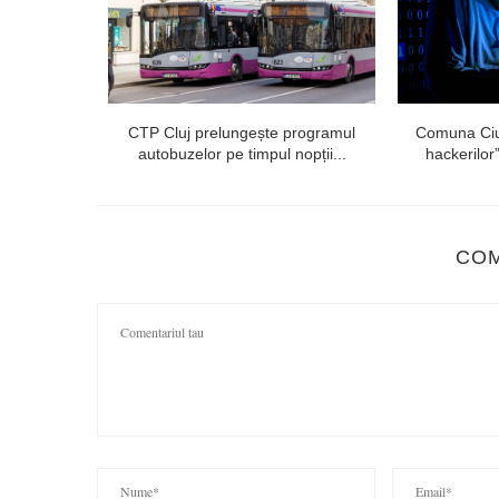
e 9.000 de
CTP Cluj prelungește programul
Comuna Ciur
autobuzelor pe timpul nopții...
hackerilor”
CO