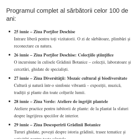
Programul complet al sărbătorii celor 100 de
ani:
25 iunie – Ziua Porților Deschise
Intrare liberă pentru toți vizitatorii. O zi de sărbătoare, plimbări și
reconectare cu natura.
26 iunie – Ziua Porților Deschise: Colecțiile științifice
O incursiune în culisele Grădinii Botanice – colecții, laboratoare și
cercetări, ghidate de specialiști.
27 iunie – Ziua Diversității: Mozaic cultural și biodiversitate
Cultură și natură într-o simfonie vibrantă – expoziții, muzică,
tradiții și plante din toate colțurile lumii.
28 iunie – Ziua Verde: Ateliere de îngrijit plantele
Ateliere practice pentru iubitorii de plante: de la plantat la sfaturi
despre îngrijirea speciilor de interior.
29 iunie – Ziua Descoperirii Grădinii Botanice
Tururi ghidate, povești despre istoria grădinii, trasee tematice și
activități pentru toate vârstele.