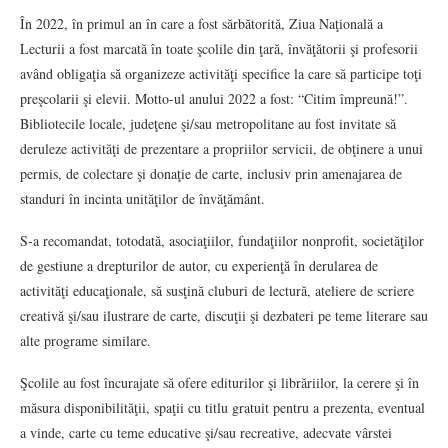
În 2022, în primul an în care a fost sărbătorită, Ziua Naţională a
Lecturii a fost marcată în toate şcolile din ţară, învăţătorii şi profesorii
având obligaţia să organizeze activităţi specifice la care să participe toţi
preşcolarii şi elevii. Motto-ul anului 2022 a fost: “Citim împreună!”.
Bibliotecile locale, judeţene şi/sau metropolitane au fost invitate să
deruleze activităţi de prezentare a propriilor servicii, de obţinere a unui
permis, de colectare şi donaţie de carte, inclusiv prin amenajarea de
standuri în incinta unităţilor de învăţământ.
S-a recomandat, totodată, asociaţiilor, fundaţiilor nonprofit, societăţilor
de gestiune a drepturilor de autor, cu experienţă în derularea de
activităţi educaţionale, să susţină cluburi de lectură, ateliere de scriere
creativă şi/sau ilustrare de carte, discuţii şi dezbateri pe teme literare sau
alte programe similare.
Şcolile au fost încurajate să ofere editurilor şi librăriilor, la cerere şi în
măsura disponibilităţii, spaţii cu titlu gratuit pentru a prezenta, eventual
a vinde, carte cu teme educative şi/sau recreative, adecvate vârstei