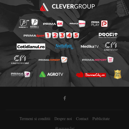
Termeni si conditii
Despre noi
Contact
Publicitate
@servuscluj