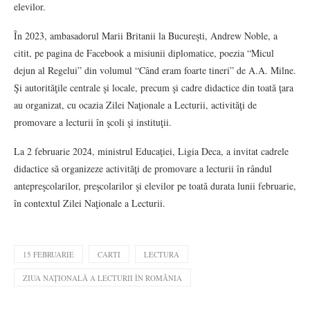
elevilor.
În 2023, ambasadorul Marii Britanii la Bucureşti, Andrew Noble, a
citit, pe pagina de Facebook a misiunii diplomatice, poezia “Micul
dejun al Regelui” din volumul “Când eram foarte tineri” de A.A. Milne.
Şi autorităţile centrale şi locale, precum şi cadre didactice din toată ţara
au organizat, cu ocazia Zilei Naţionale a Lecturii, activităţi de
promovare a lecturii în şcoli şi instituţii.
La 2 februarie 2024, ministrul Educaţiei, Ligia Deca, a invitat cadrele
didactice să organizeze activităţi de promovare a lecturii în rândul
antepreşcolarilor, preşcolarilor şi elevilor pe toată durata lunii februarie,
în contextul Zilei Naţionale a Lecturii.
15 FEBRUARIE
CARTI
LECTURA
ZIUA NAȚIONALĂ A LECTURII ÎN ROMÂNIA