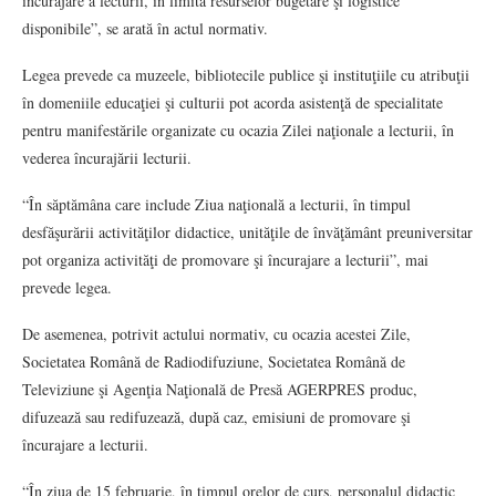
încurajare a lecturii, în limita resurselor bugetare şi logistice
disponibile”, se arată în actul normativ.
Legea prevede ca muzeele, bibliotecile publice şi instituţiile cu atribuţii
în domeniile educaţiei şi culturii pot acorda asistenţă de specialitate
pentru manifestările organizate cu ocazia Zilei naţionale a lecturii, în
vederea încurajării lecturii.
“În săptămâna care include Ziua naţională a lecturii, în timpul
desfăşurării activităţilor didactice, unităţile de învăţământ preuniversitar
pot organiza activităţi de promovare şi încurajare a lecturii”, mai
prevede legea.
De asemenea, potrivit actului normativ, cu ocazia acestei Zile,
Societatea Română de Radiodifuziune, Societatea Română de
Televiziune şi Agenţia Naţională de Presă AGERPRES produc,
difuzează sau redifuzează, după caz, emisiuni de promovare şi
încurajare a lecturii.
“În ziua de 15 februarie, în timpul orelor de curs, personalul didactic