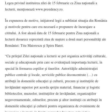
Legea privind instituirea zilei de 15 februarie ca Ziua naţională a
lecturii, menţionează www.presidency.ro.
În expunerea de motive, iniţiatorul legii a subliniat situaţia din România
şi motivele pentru care era necesară o propunere de încurajare a
cititului. A fost aleasă data de 15 februarie pentru Ziua naţională a
lecturii deoarece reprezintă ziua de naştere a două mari personalităţi ale
României: Titu Maiorescu şi Spiru Haret.
“Cu prilejul Zilei naţionale a lecturii se pot organiza activităţi culturale,
sociale şi educaţionale prin care se evidenţiază importanţa lecturii, în
special în formarea copiilor şi tinerilor. Autorităţile administraţiei
publice centrale şi locale, serviciile publice deconcentrate (…) cu
atribuţii în domeniile educaţiei şi culturii, precum şi instituţiile de
învăţământ superior pot acorda sprijin material, financiar şi logistic
bibliotecilor, muzeelor, instituţiilor de învăţământ, organizaţiilor
neguvernamentale, editurilor, precum şi altor instituţii cu atribuţii în
domeniile educaţiei şi culturii pentru organizarea de evenimente de