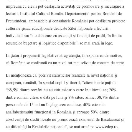
împreună cu elevii pot desfăşura activităţi de promovare şi încurajare a
lecturii. Institutul Cultural Român, Departamentul pentru Românii de
Pretutindeni, ambasadele şi consulatele României pot desfăşura proiecte
culturale şi/sau educaţionale dedicate Zilei naţionale a lecturii,
individual sau în colaborare cu asociaţii şi fundaţii de profil, în limita
resurselor bugetare şi logistice disponibile”, se mai arată în lege.
Iniţiatorii propunerii legislative atrag atenţia, în expunerea de motive,
că România se confruntă cu un nivel tot mai scăzut de consum de carte.
Ei menţionează că, potrivit statisticilor realizate la nivel naţional şi
european, românii, în special copiii şi tinerii, “citesc foarte puţin”:
“68,5% dintre români nu au citit măcar o carte în ultimul an; 20%
dintre români citesc o dată pe lună şi 8% citesc zilnic; 38,7% dintre
persoanele de 15 ani nu înţeleg ceea ce citesc, 40% este rata
analfabetismului funcţional în România şi aproape 50% dintre
absolvenţii de studii liceale nu promovează examenul de Bacalaureat şi
au dificultăţi la Evaluările naţionale”, se mai arată pe www.cdep.ro.