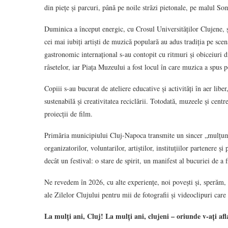
din piețe și parcuri, până pe noile străzi pietonale, pe malul Som
Duminica a început energic, cu Crosul Universităților Clujene, și
cei mai iubiți artiști de muzică populară au adus tradiția pe scenă
gastronomic internațional s-au contopit cu ritmuri și obiceiuri d
râsetelor, iar Piața Muzeului a fost locul în care muzica a spus p
Copiii s-au bucurat de ateliere educative și activități în aer lib
sustenabilă și creativitatea reciclării. Totodată, muzeele și centr
proiecții de film.
Primăria municipiului Cluj-Napoca transmite un sincer „mulțumesc
organizatorilor, voluntarilor, artiștilor, instituțiilor partenere 
decât un festival: o stare de spirit, un manifest al bucuriei de a 
Ne revedem în 2026, cu alte experiențe, noi povești și, sperăm, 
ale Zilelor Clujului pentru mii de fotografii și videoclipuri care
La mulți ani, Cluj! La mulți ani, clujeni – oriunde v-ați afl