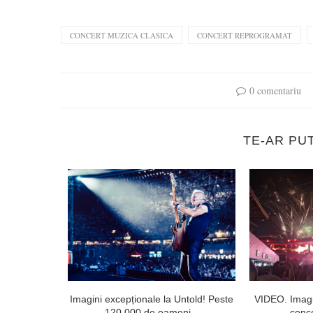
CONCERT MUZICA CLASICA
CONCERT REPROGRAMAT
0 comentariu
TE-AR PU
 public din
Imagini excepționale la Untold! Peste
VIDEO. Imagi
120.000 de oameni...
conce