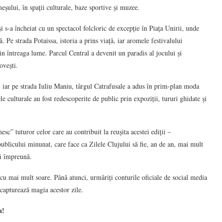
eșului, în spații culturale, baze sportive și muzee.
 s-a încheiat cu un spectacol folcloric de excepție în Piața Unirii, unde
. Pe strada Potaissa, istoria a prins viață, iar aromele festivalului
in întreaga lume. Parcul Central a devenit un paradis al jocului și
ovești.
er, iar pe strada Iuliu Maniu, târgul Catrafusale a adus în prim-plan moda
ele culturale au fost redescoperite de public prin expoziții, tururi ghidate și
” tuturor celor care au contribuit la reușita acestei ediții –
și publicului minunat, care face ca Zilele Clujului să fie, an de an, mai mult
fi împreună.
cu mai mult soare. Până atunci, urmăriți conturile oficiale de social media
 capturează magia acestor zile.
a!