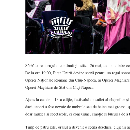
Sărbătoarea orașului continuă și astăzi, 26 mai, cu una dintre ce
De la ora 19:00, Piața Unirii devine scenă pentru un regal son
Operei Naționale Române din Cluj-Napoca, ai Operei Maghiare de
Operei Maghiare de Stat din Cluj-Napoca.
Ajuns la cea de-a 13-a ediție, festivalul de suflet al clujenilor 
dacă uneori a fost nevoie de umbrele sau de haine mai groase, sp
doar muzică și spectacole, ci conexiune, emoție și bucuria de a 
Timp de patru zile, orașul a devenit o scenă deschisă: clujenii a