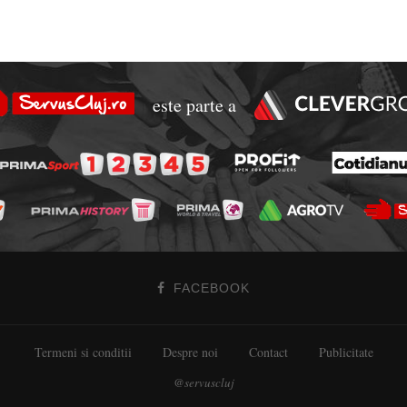
este parte a
FACEBOOK
Termeni si conditii
Despre noi
Contact
Publicitate
@servuscluj