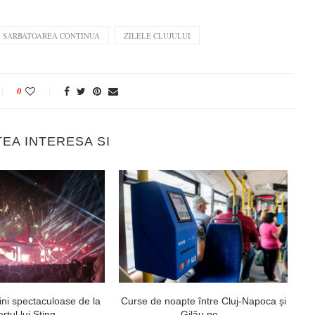
SARBATOAREA CONTINUA
ZILELE CLUJULUI
0
TEA INTERESA SI
ni spectaculoase de la
Curse de noapte între Cluj-Napoca și
V
rtul lui Sting...
Gilău pe...