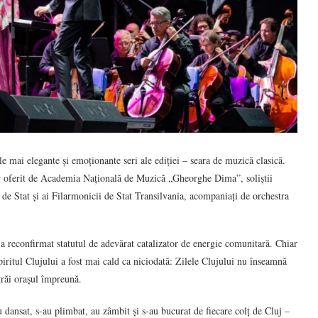
le mai elegante și emoționante seri ale ediției – seara de muzică clasică.
or oferit de Academia Națională de Muzică „Gheorghe Dima”, soliștii
 Stat și ai Filarmonicii de Stat Transilvania, acompaniați de orchestra
și-a reconfirmat statutul de adevărat catalizator de energie comunitară. Chiar
iritul Clujului a fost mai cald ca niciodată: Zilele Clujului nu înseamnă
trăi orașul împreună.
u dansat, s-au plimbat, au zâmbit și s-au bucurat de fiecare colț de Cluj –