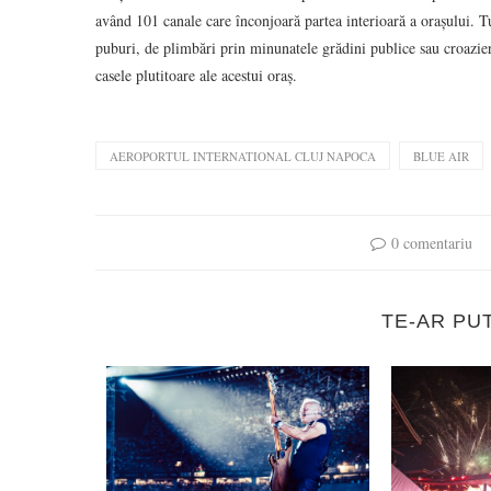
având 101 canale care înconjoară partea interioară a orașului. Tu
puburi, de plimbări prin minunatele grădini publice sau croazier
casele plutitoare ale acestui oraș.
AEROPORTUL INTERNATIONAL CLUJ NAPOCA
BLUE AIR
0 comentariu
TE-AR PU