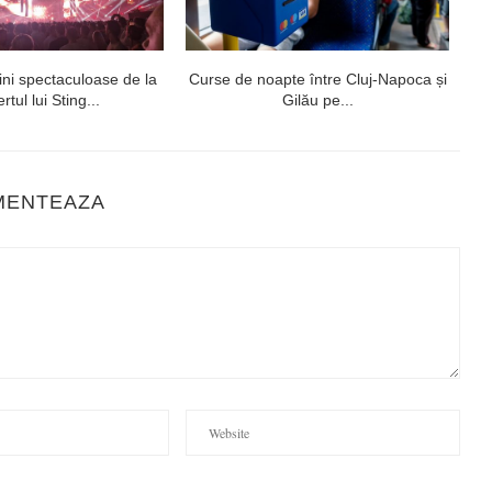
ni spectaculoase de la
Curse de noapte între Cluj-Napoca și
V
rtul lui Sting...
Gilău pe...
MENTEAZA