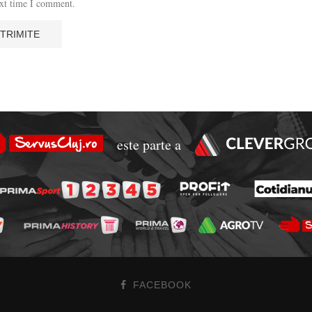
ext time I comment.
este parte a
FACEBOOK