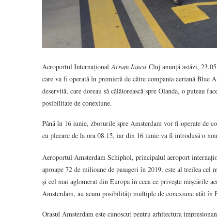
Aeroportul Internațional
Avram Iancu
Cluj anunță astăzi, 23.05
care va fi operată în premieră de către compania aeriană Blue Ai
deservită, care doreau să călătorească spre Olanda, o puteau fa
posibilitate de conexiune.
Până în 16 iunie, zborurile spre Amsterdam vor fi operate de c
cu plecare de la ora 08.15, iar din 16 iunie va fi introdusă o no
Aeroportul Amsterdam Schiphol, principalul aeroport internațio
aproape 72 de milioane de pasageri în 2019, este al treilea cel
și cel mai aglomerat din Europa în ceea ce privește mișcările aer
Amsterdam, au acum posibilități multiple de conexiune atât în E
Orașul Amsterdam este cunoscut pentru arhitectura impresionantă,