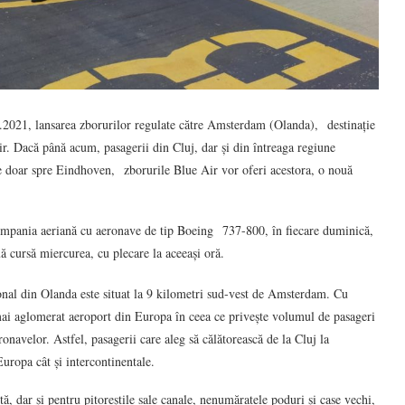
.2021, lansarea zborurilor regulate către Amsterdam (Olanda), destinație
r. Dacă până acum, pasagerii din Cluj, dar și din întreaga regiune
ce doar spre Eindhoven, zborurile Blue Air vor oferi acestora, o nouă
ompania aeriană cu aeronave de tip Boeing 737-800, în fiecare duminică,
uă cursă miercurea, cu plecare la aceeași oră.
nal din Olanda este situat la 9 kilometri sud-vest de Amsterdam. Cu
 mai aglomerat aeroport din Europa în ceea ce privește volumul de pasageri
onavelor. Astfel, pasagerii care aleg să călătorească de la Cluj la
uropa cât și intercontinentale.
 dar și pentru pitoreștile sale canale, nenumăratele poduri și case vechi,