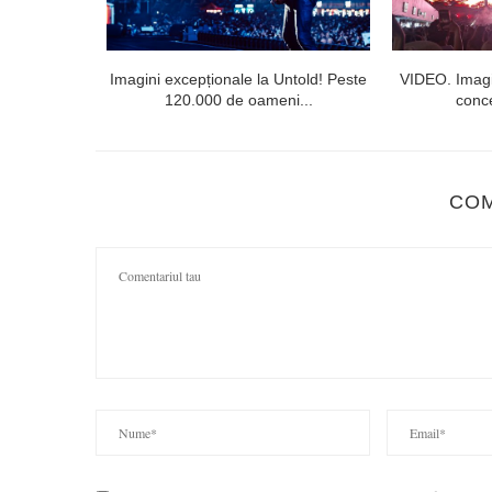
lorești. Linia
Imagini excepționale la Untold! Peste
VIDEO. Imagi
120.000 de oameni...
conce
CO