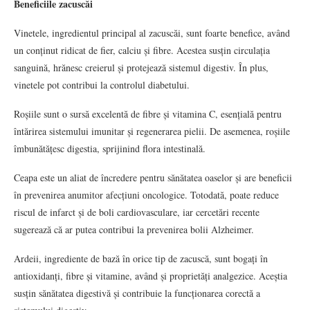
Beneficiile zacuscăi
Vinetele, ingredientul principal al zacuscăi, sunt foarte benefice, având
un conținut ridicat de fier, calciu și fibre. Acestea susțin circulația
sanguină, hrănesc creierul și protejează sistemul digestiv. În plus,
vinetele pot contribui la controlul diabetului.
Roșiile sunt o sursă excelentă de fibre și vitamina C, esențială pentru
întărirea sistemului imunitar și regenerarea pielii. De asemenea, roșiile
îmbunătățesc digestia, sprijinind flora intestinală.
Ceapa este un aliat de încredere pentru sănătatea oaselor și are beneficii
în prevenirea anumitor afecțiuni oncologice. Totodată, poate reduce
riscul de infarct și de boli cardiovasculare, iar cercetări recente
sugerează că ar putea contribui la prevenirea bolii Alzheimer.
Ardeii, ingrediente de bază în orice tip de zacuscă, sunt bogați în
antioxidanți, fibre și vitamine, având și proprietăți analgezice. Aceștia
susțin sănătatea digestivă și contribuie la funcționarea corectă a