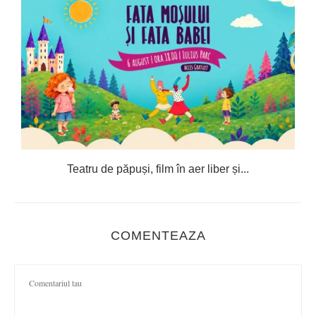
Teatru de păpuși, film în aer liber și...
C
COMENTEAZA