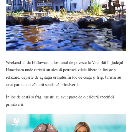
Weekend-ul de Halloween a fost unul de poveste la Vața Băi în județul
Hunedoara unde turiștii au ales să petreacă zilele libere în liniște și
relaxare, departe de agitația orașului.În loc de ceață și frig, turiștii au
avut parte de o căldură specifică primăverii.
În loc de ceaţă şi frig, turiştii au avut parte de o căldură specifică
primăverii.