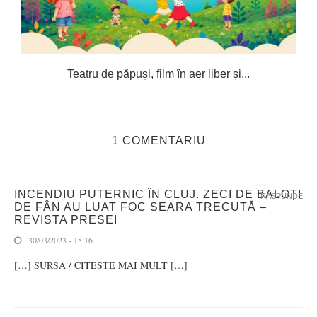
Teatru de păpuși, film în aer liber și...
C
1 COMENTARIU
INCENDIU PUTERNIC ÎN CLUJ. ZECI DE BALOȚI
RASPUNDE
DE FÂN AU LUAT FOC SEARA TRECUTĂ –
REVISTA PRESEI
30/03/2023 - 15:16
[…] SURSA / CITESTE MAI MULT […]