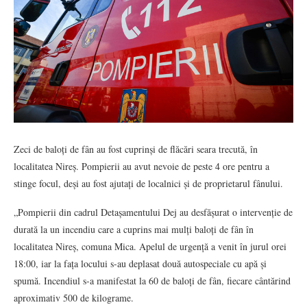
Zeci de baloți de fân au fost cuprinși de flăcări seara trecută, în
localitatea Nireș. Pompierii au avut nevoie de peste 4 ore pentru a
stinge focul, deși au fost ajutați de localnici și de proprietarul fânului.
„Pompierii din cadrul Detașamentului Dej au desfășurat o intervenție de
durată la un incendiu care a cuprins mai mulți baloți de fân în
localitatea Nireș, comuna Mica. Apelul de urgență a venit în jurul orei
18:00, iar la fața locului s-au deplasat două autospeciale cu apă și
spumă. Incendiul s-a manifestat la 60 de baloți de fân, fiecare cântărind
aproximativ 500 de kilograme.