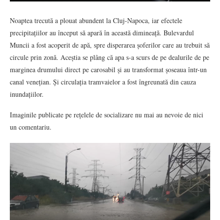
Noaptea trecută a plouat abundent la Cluj-Napoca, iar efectele
precipitațiilor au început să apară în această dimineață. Bulevardul
Muncii a fost acoperit de apă, spre disperarea șoferilor care au trebuit să
circule prin zonă. Aceștia se plâng că apa s-a scurs de pe dealurile de pe
marginea drumului direct pe carosabil și au transformat șoseaua într-un
canal venețian. Și circulația tramvaielor a fost îngreunată din cauza
inundațiilor.
Imaginile publicate pe rețelele de socializare nu mai au nevoie de nici
un comentariu.