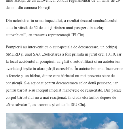
fiind acroșat de un autovehicul condus regulamentar de un tânăr de 29
de ani, din comuna Florești.
Din nefericire, în urma impactului, a rezultat decesul conducătorului
auto în vârstă de 52 de ani și rănirea unui pasager din același
autovehicul”, au transmis reprezentanții IPJ Cluj.
Pompierii au intervenit cu o autospecială de descarcerare, un echipaj
SMURD și unul SAJ. „Solicitarea a fost primită în jurul orei 10.10, iar
la locul accidentului pompierii au găsit o autoutilitară și un autoturism
avariate și ieșite în afara părții carosabile. În autoturism erau încarcerate
o femeie și un bărbat, dintre care bărbatul nu mai prezenta stare de
conștiență. S-a acționat pentru descarcerarea celor două persoane, iar
pentru bărbat s-au început imediat manevrele de resuscitate. Din păcate
corpul bărbatului nu a mai reacționat, în ciuda eforturilor depuse de
către salvatori”, au transmis și cei de la ISU Cluj.