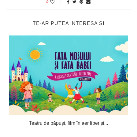
0
TE-AR PUTEA INTERESA SI
Teatru de păpuși, film în aer liber și...
C