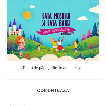
Teatru de păpuși, film în aer liber și...
C
COMENTEAZA