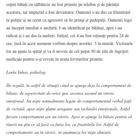
copiii bătuți cu sălbăticie au fost primite pe telefon și de părinții
acestora, iar impactul a fost devastator. Oamenii s-au dus cu filmulețul
la poliție și au cerut ca agresorii să fie prinși și pedepsiți. Oamenii legii
au început imediat o anchetă. I-au identificat pe bătăuși, apoi i-au
ridicat și i-au dus la audieri. Inițial, cei 4 au fost reținuți pentru 24 de
ore, însă în acest moment vorbim despre arestări: 3 la număr. Victimele
lor au ajuns la spital și va fi nevoie de cel puțin 30 de zile de îngrijiri
medicale pentru a-și reveni în urma loviturilor primite.
Lenke Iuhos, psiholog:
De regulă, în astfel de situații când se ajunge deja la comportament de
bătaie, de agresivitate de orice gen, acestea ascund un istoric
emoțional. Au niște semnalmente legate de comportamentul verbal față
de victimă, apar niște glume arogante sau tachinări emoționale. Astfel
fiecare comportament are un istoric. Apoi se ajunge la bătaie pentru că
tinerii nu știu ce să facă cu furia lor, cu frustrările lor. Astfel de
comportamente au în istoric, în anamneza lor niște abuzuri.