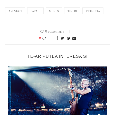
ARESTATI
BATAIE
MURES
TINERI
VIOLENTA
0 comentariu
0
TE-AR PUTEA INTERESA SI