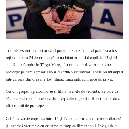
Trei adolescenți au fost arestați pentru 30 de zile iar al patrulea a fost
reținut pentru 24 de ore, după ce au bătut crunt doi copii de 13 și 14
ani. S-a întâmplat în Târgu-Mureș. La mijloc ar fi vorba de o taxă de
protecție pe care agresorii le-ar fi cerut-o victimelor. Totul s-a întâmplat
într-un parc din oraș și a fost filmat. Imaginile sunt greu de privit.
Cei din grupul agresorilor au și filmat scenele de violență. Se pare că
bătaia a fost modul acestora de a răspunde împotrivirii victimelor de a
plăti o taxă de protecție.
Cei 4 au vârste cuprinse între 14 și 17 ani, dar asta nu i-a împiedicat să-
și lovească victimele cu cruzime în timp ce filmau totul. Imaginile cu