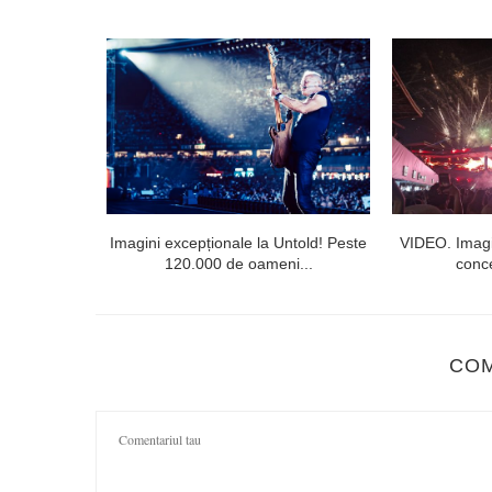
l doilea la
Imagini excepționale la Untold! Peste
VIDEO. Imagi
120.000 de oameni...
conce
CO