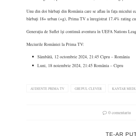
Unu din doi bărbați din România care se aflau în fața micului e
bărbați 18+ urban (+g), Prima TV a înregistrat 17.4% rating cu
Generația de Suflet își continuă aventura în UEFA Nations Leag
Meciurile României la Prima TV:
Sâmbătă, 12 octombrie 2024, 21:45 Cipru – România
Luni, 18 noiembrie 2024, 21:45 România – Cipru
AUDIENTE PRIMA TV
GRUPUL CLEVER
KANTAR MEDI
0 comentariu
TE-AR PU