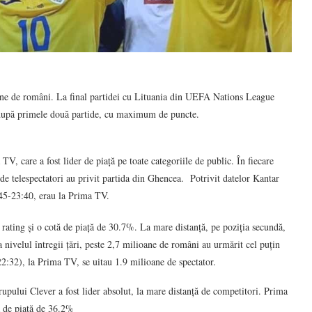
ane de români. La final partidei cu Lituania din UEFA Nations League
pă după primele două partide, cu maximum de puncte.
V, care a fost lider de piață pe toate categoriile de public. În fiecare
 de telespectatori au privit partida din Ghencea. Potrivit datelor Kantar
:45-23:40, erau la Prima TV.
rating și o cotă de piață de 30.7%. La mare distanță, pe poziția secundă,
nivelul întregii țări, peste 2,7 milioane de români au urmărit cel puțin
2:32), la Prima TV, se uitau 1.9 milioane de spectator.
rupului Clever a fost lider absolut, la mare distanță de competitori. Prima
ă de piață de 36.2%