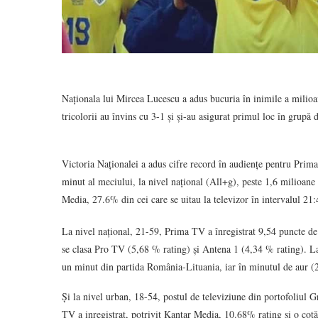
Naționala lui Mircea Lucescu a adus bucuria în inimile a milio
tricolorii au învins cu 3-1 și și-au asigurat primul loc în gru
Victoria Naționalei a adus cifre record în audiențe pentru Prima T
minut al meciului, la nivel național (All+g), peste 1,6 milioane
Media, 27.6% din cei care se uitau la televizor în intervalul 21
La nivel național, 21-59, Prima TV a înregistrat 9,54 puncte de 
se clasa Pro TV (5,68 % rating) și Antena 1 (4,34 % rating). La 
un minut din partida România-Lituania, iar în minutul de aur (2
Și la nivel urban, 18-54, postul de televiziune din portofoliul G
TV a inregistrat, potrivit Kantar Media, 10.68% rating și o cot