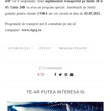
43P
suplimentat transportul pe liniile 28 si
vor fi suspendate, fiind
43. Linia 24B
va avea un program special. Autobuzele pe liniile
CORA
02.05.2021.
gratuite pentru clientii
nu vor circula in data de
Programele de transport pot fi consultate pe site-ul
www.ctpcj.ro
companiei:
AUTOBUZE CLUJ
CTP CLUJ
PROGRAM CTP PASTE
0 comentariu
0
TE-AR PUTEA INTERESA SI