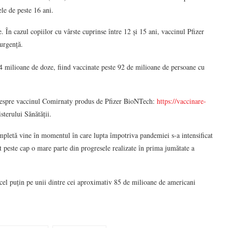
le de peste 16 ani.
. În cazul copiilor cu vârste cuprinse între 12 și 15 ani, vaccinul Pfizer
 urgență.
4 milioane de doze, fiind vaccinate peste 92 de milioane de persoane cu
despre vaccinul Comirnaty produs de Pfizer BioNTech:
https://vaccinare-
sterului Sănătății.
pletă vine în momentul în care lupta împotriva pandemiei s-a intensificat
t peste cap o mare parte din progresele realizate în prima jumătate a
cel puțin pe unii dintre cei aproximativ 85 de milioane de americani