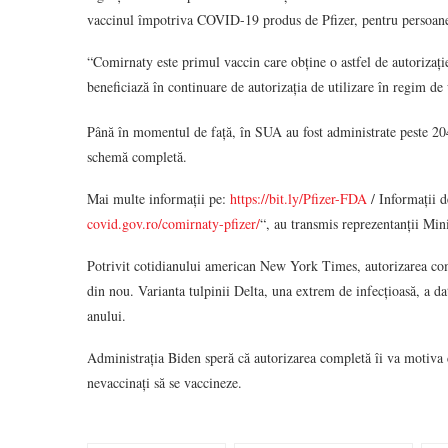
vaccinul împotriva COVID-19 produs de Pfizer, pentru persoane
“Comirnaty este primul vaccin care obține o astfel de autorizație
beneficiază în continuare de autorizația de utilizare în regim de
Până în momentul de față, în SUA au fost administrate peste 20
schemă completă.
Mai multe informații pe:
https://bit.ly/Pfizer-FDA
/ Informații 
covid.gov.ro/comirnaty-pfizer/
“, au transmis reprezentanții Mini
Potrivit cotidianului american New York Times, autorizarea com
din nou. Varianta tulpinii Delta, una extrem de infecțioasă, a da
anului.
Administrația Biden speră că autorizarea completă îi va motiva 
nevaccinați să se vaccineze.