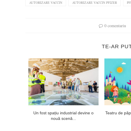
AUTORIZARE VACCIN
AUTORIZARE VACCIN PFIZER
PF
0 comentariu
TE-AR PU
onsai și
Un fost spațiu industrial devine o
Teatru de păpuș
nouă scenă...