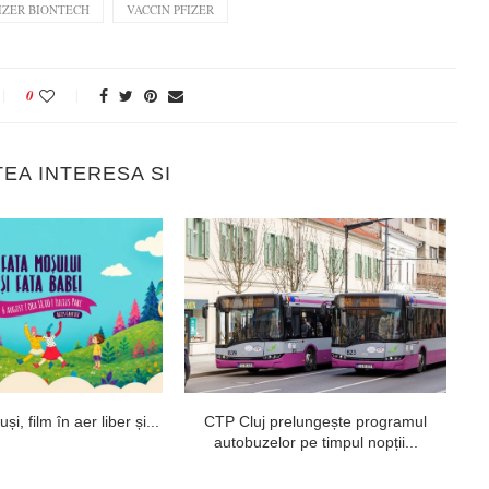
IZER BIONTECH
VACCIN PFIZER
0
TEA INTERESA SI
i, film în aer liber și...
CTP Cluj prelungește programul
autobuzelor pe timpul nopții...