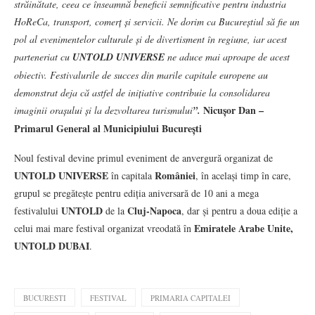
străinătate, ceea ce înseamnă beneficii semnificative pentru industria
HoReCa, transport, comerț și servicii. Ne dorim ca Bucureștiul să fie un
pol al evenimentelor culturale și de divertisment în regiune, iar acest
parteneriat cu
UNTOLD UNIVERSE
ne aduce mai aproape de acest
obiectiv. Festivalurile de succes din marile capitale europene au
demonstrat deja că astfel de inițiative contribuie la consolidarea
Nicușor Dan –
imaginii orașului și la dezvoltarea turismului
”.
Primarul General al Municipiului București
Noul festival devine primul eveniment de anvergură organizat de
UNTOLD UNIVERSE
României
în capitala
, în același timp în care,
grupul se pregătește pentru ediția aniversară de 10 ani a mega
UNTOLD
Cluj-Napoca
festivalului
de la
, dar și pentru a doua ediție a
Emiratele Arabe Unite,
celui mai mare festival organizat vreodată în
UNTOLD DUBAI
.
BUCURESTI
FESTIVAL
PRIMARIA CAPITALEI