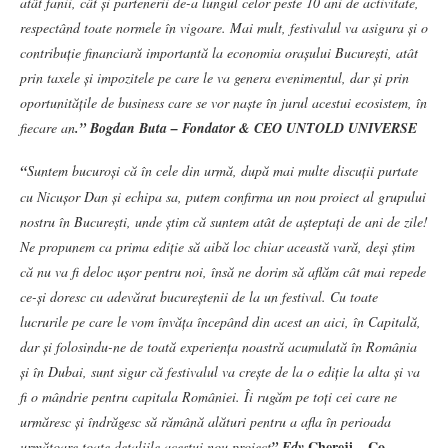
atât fanii, cât și partenerii de-a lungul celor peste 10 ani de activitate,
respectând toate normele în vigoare. Mai mult, festivalul va asigura și o
contribuție financiară importantă la economia orașului București, atât
prin taxele și impozitele pe care le va genera evenimentul, dar și prin
oportunitățile de business care se vor naște în jurul acestui ecosistem, în
fiecare an
.” Bogdan Buta – Fondator & CEO UNTOLD UNIVERSE
“
Suntem bucuroși că în cele din urmă, după mai multe discuții purtate
cu Nicușor Dan și echipa sa, putem confirma un nou proiect al grupului
nostru în București, unde știm că suntem atât de așteptați de ani de zile!
Ne propunem ca prima ediție să aibă loc chiar această vară, deși știm
că nu va fi deloc ușor pentru noi, însă ne dorim să aflăm cât mai repede
ce-și doresc cu adevărat bucureștenii de la un festival. Cu toate
lucrurile pe care le vom învăța începând din acest an aici, în Capitală,
dar și folosindu-ne de toată experiența noastră acumulată în România
și în Dubai, sunt sigur că festivalul va crește de la o ediție la alta și va
fi o mândrie pentru capitala României. Îi rugăm pe toți cei care ne
urmăresc și îndrăgesc să rămână alături pentru a afla în perioada
Chereji – Co-
următoare toate detaliile acestui nou proiect
” Edy