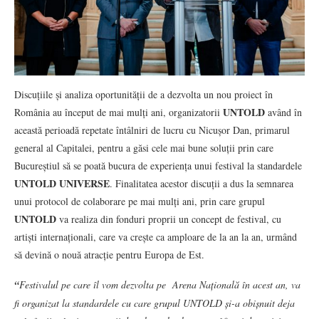
Discuțiile și analiza oportunității de a dezvolta un nou proiect în
UNTOLD
România au început de mai mulți ani, organizatorii
având în
această perioadă repetate întâlniri de lucru cu Nicușor Dan, primarul
general al Capitalei, pentru a găsi cele mai bune soluții prin care
Bucureștiul să se poată bucura de experiența unui festival la standardele
UNTOLD UNIVERSE
. Finalitatea acestor discuții a dus la semnarea
unui protocol de colaborare pe mai mulți ani, prin care grupul
UNTOLD
va realiza din fonduri proprii un concept de festival, cu
artiști internaționali, care va crește ca amploare de la an la an, urmând
să devină o nouă atracție pentru Europa de Est.
“
Festivalul pe care îl vom dezvolta pe Arena Națională în acest an, va
fi organizat la standardele cu care grupul UNTOLD și-a obișnuit deja