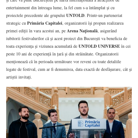
entertainment din întreaga lume, la fel cum s-a întâmplat și cu
UNTOLD
proiectele precedente ale grupului
. Printr-un parteneriat
Primăria Capitalei
strategic cu
, organizatorii își propun realizarea
Arena Națională
primei ediții în vara acestui an, pe
, asigurând
iubitorii festivalurilor că și acest proiect din București va beneficia de
UNTOLD UNIVERSE
toata experiența și viziunea acumulată de
în cei
peste 10 ani de experiență în țară și din străinătate. Organizatorii
menționează că în perioada următoare vor reveni cu toate detaliile
legate de festival, cum ar fi denumirea, data exactă de desfășurare, cât și
artiștii invitați.