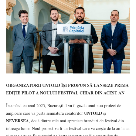
ORGANIZATORII UNTOLD ÎȘI PROPUN SĂ LANSEZE PRIMA
EDIȚIE PILOT A NOULUI FESTIVAL CHIAR DIN ACEST AN
Începând cu anul 2025, Bucureștiul va fi gazda unui nou proiect de
UNTOLD
amploare care va purta semnătura creatorilor
și
NEVERSEA
, două dintre cele mai apreciate branduri de festival din
întreaga lume. Noul proiect va fi un festival care va crește de la an la an
și care va pune Bucureștiul pe harta internațională a atracțiilor de