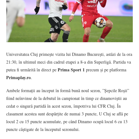
Universitatea Cluj primește vizita lui Dinamo București, astăzi de la ora
21:30, în ultimul meci din cadrul etapei a 8-a din Superligă. Partida va
Prima Sport 1
putea fi urmărită în direct pe
precum și pe platforma
Primaplay.ro
.
Ambele formații au început în formă bună noul sezon, ”Șepcile Roșii”
fiind neînvinse de la debutul în campionat în timp ce dinamoviștii au
cedat o singură partidă în acest sezon, împotriva lui CFR Cluj. În
clasament acestea sunt despărțite de numai 3 puncte, U Cluj se află pe
locul 2 cu 15 puncte acumulate, pe când Dinamo ocupă locul 6 cu 13
puncte câștigate de la începutul sezonului.