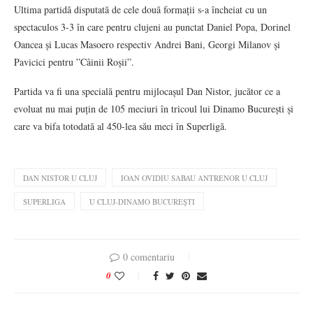
Ultima partidă disputată de cele două formații s-a încheiat cu un
spectaculos 3-3 în care pentru clujeni au punctat Daniel Popa, Dorinel
Oancea și Lucas Masoero respectiv Andrei Bani, Georgi Milanov și
Pavicici pentru ”Câinii Roșii”.
Partida va fi una specială pentru mijlocașul Dan Nistor, jucător ce a
evoluat nu mai puțin de 105 meciuri în tricoul lui Dinamo București și
care va bifa totodată al 450-lea său meci în Superligă.
DAN NISTOR U CLUJ
IOAN OVIDIU SABAU ANTRENOR U CLUJ
SUPERLIGA
U CLUJ-DINAMO BUCUREȘTI
0 comentariu
0