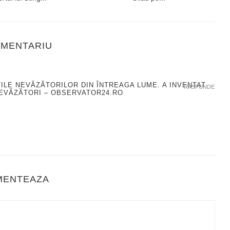
OMENTARIU
ȚILE NEVĂZĂTORILOR DIN ÎNTREAGA LUME. A INVENTAT
RASPUNDE
NEVĂZĂTORI – OBSERVATOR24.RO
MENTEAZA