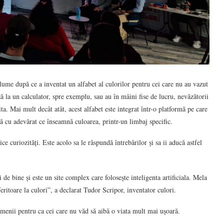
lume după ce a inventat un alfabet al culorilor pentru cei care nu au vazut
ază la un calculator, spre exemplu, sau au în mâini fise de lucru, nevăzătorii
ita. Mai mult decât atât, acest alfabet este integrat într-o platformă pe care
mtă cu adevărat ce înseamnă culoarea, printr-un limbaj specific.
ice curiozități. Este acolo sa le răspundă întrebărilor și sa ii aducă astfel
i de bine și este un site complex care folosește inteligenta artificiala. Mela
feritoare la culori”, a declarat Tudor Scripor, inventator culori.
omenii pentru ca cei care nu văd să aibă o viata mult mai ușoară.