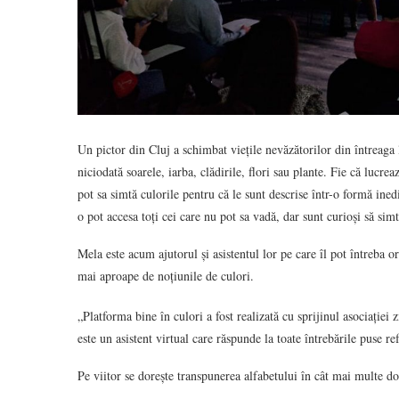
Un pictor din Cluj a schimbat viețile nevăzătorilor din întreaga 
niciodată soarele, iarba, clădirile, flori sau plante. Fie că lucre
pot sa simtă culorile pentru că le sunt descrise într-o formă ined
o pot accesa toți cei care nu pot sa vadă, dar sunt curioși să si
Mela este acum ajutorul și asistentul lor pe care îl pot întreba or
mai aproape de noțiunile de culori.
„Platforma bine în culori a fost realizată cu sprijinul asociației z
este un asistent virtual care răspunde la toate întrebările puse re
Pe viitor se dorește transpunerea alfabetului în cât mai multe d