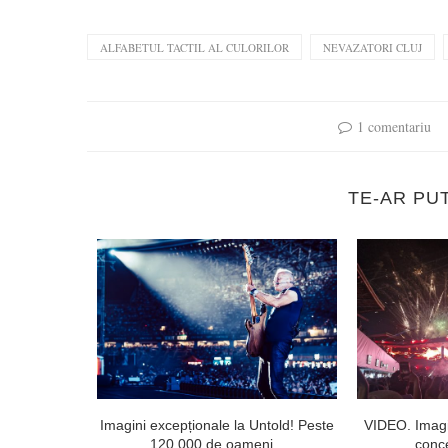
ALFABETUL TACTIL AL CULORILOR
NEVAZATORI CLUJ
1 comentariu
TE-AR PU
l doilea la
Imagini excepționale la Untold! Peste
VIDEO. Imagi
120.000 de oameni...
conce