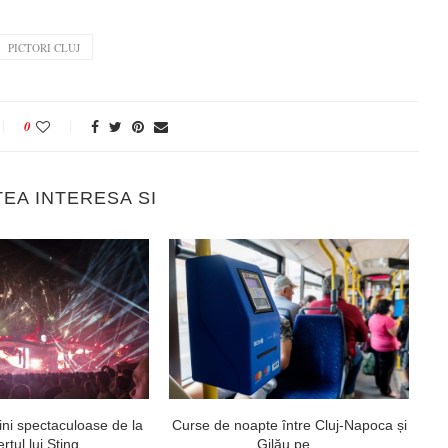
PICTORI CLUJ
0
TEA INTERESA SI
ni spectaculoase de la
Curse de noapte între Cluj-Napoca și
V
rtul lui Sting...
Gilău pe...