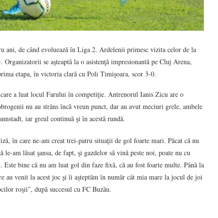
ru ani, de când evoluează în Liga 2. Ardelenii primesc vizita celor de la
. Organizatorii se aşteaptă la o asistenţă impresionantă pe Cluj Arena,
prima etapa, în victoria clară cu Poli Timişoara, scor 3-0.
 care a luat locul Farului în competiţie. Antrenorul Ianis Zicu are o
obrogenii nu au strâns încă vreun punct, dar au avut meciuri grele, ambele
nnstadt, iar greul continuă şi în acestă rundă.
ză, în care ne-am creat trei-patru situaţii de gol foarte mari. Păcat că nu
ă le-am lăsat şansa, de fapt, şi gazdelor să vină peste noi, poate nu cu
al. Este bine că nu am luat gol din faze fixă, că au fost foarte multe. Până la
 au venit la acest joc şi îi aşteptăm în număr cât mia mare la jocul de joi
pcilor roşii”, după succesul cu FC Buzău.