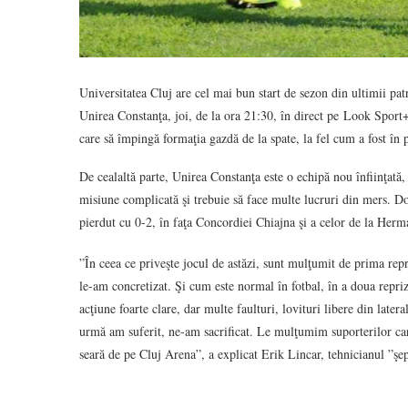
Universitatea Cluj are cel mai bun start de sezon din ultimii pat
Unirea Constanţa, joi, de la ora 21:30, în direct pe Look Sport+
care să împingă formaţia gazdă de la spate, la fel cum a fost în 
De cealaltă parte, Unirea Constanţa este o echipă nou înfiinţată,
misiune complicată şi trebuie să face multe lucruri din mers. D
pierdut cu 0-2, în faţa Concordiei Chiajna şi a celor de la Herma
”În ceea ce priveşte jocul de astăzi, sunt mulţumit de prima repri
le-am concretizat. Şi cum este normal în fotbal, în a doua repriz
acţiune foarte clare, dar multe faulturi, lovituri libere din later
urmă am suferit, ne-am sacrificat. Le mulţumim suporterilor care
seară de pe Cluj Arena”, a explicat Erik Lincar, tehnicianul ”şe