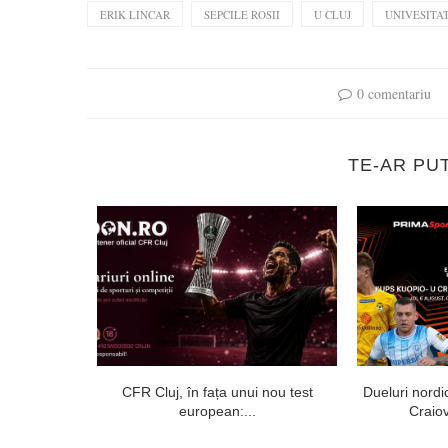
ERIK LINCAR
SEPCILE ROSII
U CLUJ
UNIVESITA
0 comentariu
TE-AR PU
echipei Prima
CFR Cluj, în fața unui nou test
Dueluri nordi
european:...
Craiov