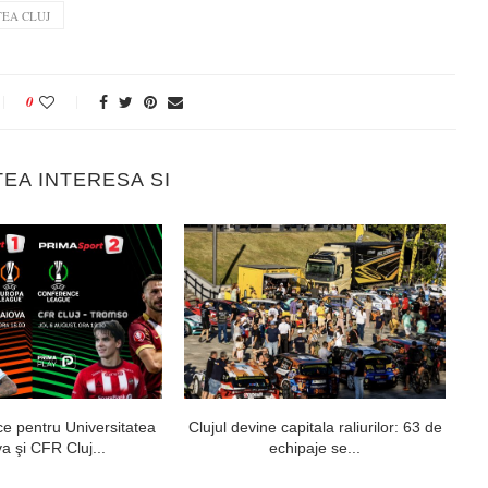
TEA CLUJ
0
TEA INTERESA SI
ce pentru Universitatea
Clujul devine capitala raliurilor: 63 de
„U
a şi CFR Cluj...
echipaje se...