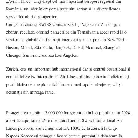
„Avram Iancu” Cluj drept cel mai important aeroport regional din
România, un lider în creșterea traficului aerian și în diversificarea
serviciilor oferite pasagerilor.
Compania aeriană SWISS conectează Cluj-Napoca de Zurich prin
zboruri regulate, oferind pasagerilor din Transilvania acces rapid la o
vastă rețea globală de destinații intercontinentale, precum New York,
Boston, Miami, São Paulo, Bangkok, Dubai, Montreal, Shanghai,
Chicago, San Francisco sau Los Angeles.
Zurich, este un important hub internațional dar și centrul operațional al
companiei Swiss International Air Lines, oferind conexiuni eficiente și
posibilitatea de a explora atât farmecul metropolei elvețiene, cât și
destinații din întreaga lume.
Pasagerul cu numărul 3.000.000 înregistrat de la începutul anului 2024,
a fost transportat de către operatorul aerian Swiss International Air
Lines, pe zborul său cu numărul LX 1880, de la Zurich la Cluj-
Napoca.Norocosul pasager a fost selectat și premiat la debarcare în