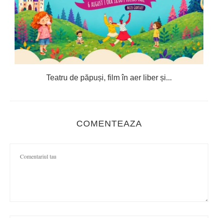
Teatru de păpuși, film în aer liber și...
C
COMENTEAZA