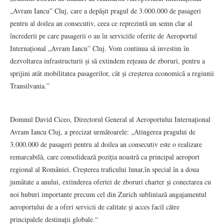
„Avram Iancu” Cluj, care a depășit pragul de 3.000.000 de pasageri
pentru al doilea an consecutiv, ceea ce reprezintă un semn clar al
încrederii pe care pasagerii o au în serviciile oferite de Aeroportul
Internațional „Avram Iancu” Cluj. Vom continua să investim în
dezvoltarea infrastructurii și să extindem rețeaua de zboruri, pentru a
sprijini atât mobilitatea pasagerilor, cât și creșterea economică a regiunii
Transilvania.”
Domnul David Ciceo, Directorul General al Aeroportului Internațional
Avram Iancu Cluj, a precizat următoarele: „Atingerea pragului de
3.000.000 de pasageri pentru al doilea an consecutiv este o realizare
remarcabilă, care consolidează poziția noastră ca principal aeroport
regional al României. Creșterea traficului lunar,în special în a doua
jumătate a anului, extinderea ofertei de zboruri charter și conectarea cu
noi huburi importante precum cel din Zurich subliniază angajamentul
aeroportului de a oferi servicii de calitate și acces facil către
principalele destinații globale.“