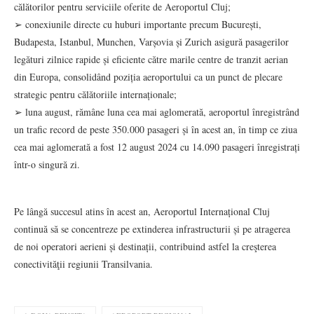
călătorilor pentru serviciile oferite de Aeroportul Cluj;
➢ conexiunile directe cu huburi importante precum București,
Budapesta, Istanbul, Munchen, Varșovia și Zurich asigură pasagerilor
legături zilnice rapide și eficiente către marile centre de tranzit aerian
din Europa, consolidând poziția aeroportului ca un punct de plecare
strategic pentru călătoriile internaționale;
➢ luna august, rămâne luna cea mai aglomerată, aeroportul înregistrând
un trafic record de peste 350.000 pasageri și în acest an, în timp ce ziua
cea mai aglomerată a fost 12 august 2024 cu 14.090 pasageri înregistrați
într-o singură zi.
Pe lângă succesul atins în acest an, Aeroportul Internațional Cluj
continuă să se concentreze pe extinderea infrastructurii și pe atragerea
de noi operatori aerieni și destinații, contribuind astfel la creşterea
conectivităţii regiunii Transilvania.