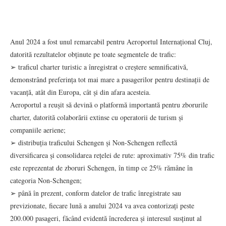
Anul 2024 a fost unul remarcabil pentru Aeroportul Internațional Cluj,
datorită rezultatelor obținute pe toate segmentele de trafic:
➢ traficul charter turistic a înregistrat o creștere semnificativă,
demonstrând preferința tot mai mare a pasagerilor pentru destinații de
vacanță, atât din Europa, cât și din afara acesteia.
Aeroportul a reușit să devină o platformă importantă pentru zborurile
charter, datorită colaborării extinse cu operatorii de turism și
companiile aeriene;
➢ distribuția traficului Schengen și Non-Schengen reflectă
diversificarea și consolidarea rețelei de rute: aproximativ 75% din trafic
este reprezentat de zboruri Schengen, în timp ce 25% rămâne în
categoria Non-Schengen;
➢ până în prezent, conform datelor de trafic înregistrate sau
previzionate, fiecare lună a anului 2024 va avea contorizați peste
200.000 pasageri, făcând evidentă încrederea și interesul susținut al