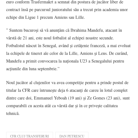
euro conform Trasfermakrt a semnat din postura de jucător liber de
contract însă pe parcursul junioratului său a trecut prin academia unor
echipe din Ligue 1 precum Amiens sau Lille.
” Suntem bucuroși să vă anunțăm că Ibrahima Mandefu, atacant în
vârstă de 21 ani, este noul fotbalist al echipei noastre secunde.
Fotbalistul născut în Senegal, având și cetățenie franceză, a mai evoluat
la echipele de tineret ale celor de la Lille, Amiens și Lens. De curând,
Mandefu a primit convocarea la naționala U23 a Senegalului pentru
acțiunile din luna septembrie.”
Noul jucător al clujenilor va avea competiție pentru a prinde postul de
titular la CFR care întrunește deja 6 atacanți de careu în lotul complet
dintre care doi, Emmanuel Yeboah (19 ani) și Ze Gomes (23 ani), sunt
comparabili cu acesta atât ca vârstă dar și în ce privește calitatea
tehnică.
CFR CLUJ TRANSFERURI
DAN PETRESCU