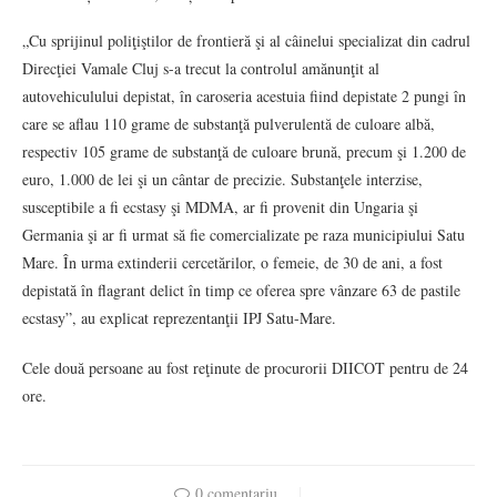
„Cu sprijinul poliţiştilor de frontieră şi al câinelui specializat din cadrul
Direcţiei Vamale Cluj s-a trecut la controlul amănunţit al
autovehiculului depistat, în caroseria acestuia fiind depistate 2 pungi în
care se aflau 110 grame de substanţă pulverulentă de culoare albă,
respectiv 105 grame de substanţă de culoare brună, precum şi 1.200 de
euro, 1.000 de lei şi un cântar de precizie. Substanţele interzise,
susceptibile a fi ecstasy şi MDMA, ar fi provenit din Ungaria şi
Germania şi ar fi urmat să fie comercializate pe raza municipiului Satu
Mare. În urma extinderii cercetărilor, o femeie, de 30 de ani, a fost
depistată în flagrant delict în timp ce oferea spre vânzare 63 de pastile
ecstasy”, au explicat reprezentanţii IPJ Satu-Mare.
Cele două persoane au fost reţinute de procurorii DIICOT pentru de 24
ore.
0 comentariu