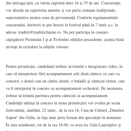
din întreaga țară, cu vârsta cuprinsă între 16 și 35 de ani. Concurenții
vor aborda un repertoriu autentic și vor purta costume tradiționale,
reprezentative pentru zona de proveniență. Conform regulamentului
concursului, doritorii se pot înscrie la festival până în 7 iunie a.c, la
adresa: traditii@traditiiclujene.ro. Nu pot participa în concurs
câștigătorii Premiului I și ai Trofeului edițiilor precedente, aceștia fiind
invitați în recitaluri la edițiile viitoare.
Pentru preselecție, candidatul trebuie să trimită o înregistrare video, în
care să interpreteze fără acompaniament cele două cântece cu care va
concura: o doină (sau un cântec doinit, o baladă) și cântecul ritmat, care
va fi interpretat în concurs cu acompaniament orchestral. De asemenea,
trebuie să trimită partitura pentru cântecul cu acompaniament.
Candidații admiși în concurs în urma preselecției vor evolua pe scena
festivalului, sâmbătă, 22 iunie , de la ora 18, Casa de Cultură „Dumitru
Sopon” din Gilău, în fața unui juriu format din specialiști în domeniu.
În ziua următoare, tot de la ora 18.00, va avea loc Gala Laureaților și