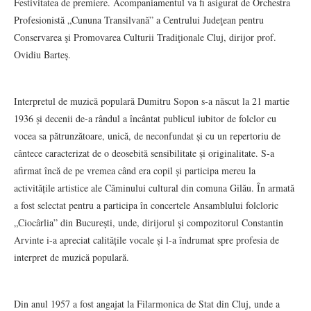
Festivitatea de premiere. Acompaniamentul va fi asigurat de Orchestra
Profesionistă „Cununa Transilvană” a Centrului Judeţean pentru
Conservarea şi Promovarea Culturii Tradiţionale Cluj, dirijor prof.
Ovidiu Barteș.
Interpretul de muzică populară Dumitru Sopon s-a născut la 21 martie
1936 și decenii de-a rândul a încântat publicul iubitor de folclor cu
vocea sa pătrunzătoare, unică, de neconfundat și cu un repertoriu de
cântece caracterizat de o deosebită sensibilitate și originalitate. S-a
afirmat încă de pe vremea când era copil și participa mereu la
activitățile artistice ale Căminului cultural din comuna Gilău. În armată
a fost selectat pentru a participa în concertele Ansamblului folcloric
„Ciocârlia” din București, unde, dirijorul și compozitorul Constantin
Arvinte i-a apreciat calitățile vocale și l-a îndrumat spre profesia de
interpret de muzică populară.
Din anul 1957 a fost angajat la Filarmonica de Stat din Cluj, unde a