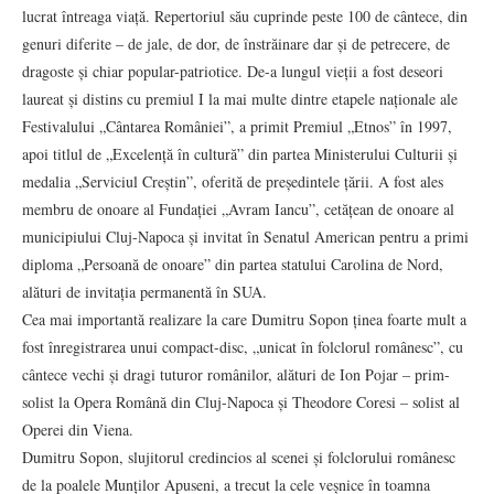
lucrat întreaga viață. Repertoriul său cuprinde peste 100 de cântece, din
genuri diferite – de jale, de dor, de înstrăinare dar și de petrecere, de
dragoste și chiar popular-patriotice. De-a lungul vieții a fost deseori
laureat și distins cu premiul I la mai multe dintre etapele naționale ale
Festivalului „Cântarea României”, a primit Premiul „Etnos” în 1997,
apoi titlul de „Excelență în cultură” din partea Ministerului Culturii și
medalia „Serviciul Creștin”, oferită de președintele țării. A fost ales
membru de onoare al Fundației „Avram Iancu”, cetățean de onoare al
municipiului Cluj-Napoca și invitat în Senatul American pentru a primi
diploma „Persoană de onoare” din partea statului Carolina de Nord,
alături de invitația permanentă în SUA.
Cea mai importantă realizare la care Dumitru Sopon ținea foarte mult a
fost înregistrarea unui compact-disc, „unicat în folclorul românesc”, cu
cântece vechi și dragi tuturor românilor, alături de Ion Pojar – prim-
solist la Opera Română din Cluj-Napoca și Theodore Coresi – solist al
Operei din Viena.
Dumitru Sopon, slujitorul credincios al scenei și folclorului românesc
de la poalele Munților Apuseni, a trecut la cele veșnice în toamna