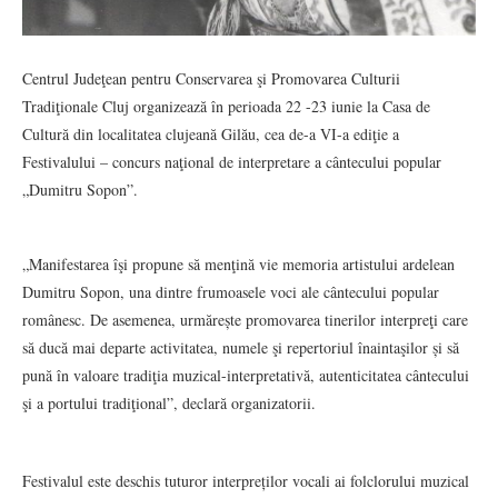
Centrul Judeţean pentru Conservarea şi Promovarea Culturii
Tradiţionale Cluj organizează în perioada 22 -23 iunie la Casa de
Cultură din localitatea clujeană Gilău, cea de-a VI-a ediţie a
Festivalului – concurs naţional de interpretare a cântecului popular
„Dumitru Sopon”.
„Manifestarea îşi propune să menţină vie memoria artistului ardelean
Dumitru Sopon, una dintre frumoasele voci ale cântecului popular
românesc. De asemenea, urmărește promovarea tinerilor interpreţi care
să ducă mai departe activitatea, numele şi repertoriul înaintaşilor și să
pună în valoare tradiţia muzical-interpretativă, autenticitatea cântecului
şi a portului tradiţional”, declară organizatorii.
Festivalul este deschis tuturor interpreților vocali ai folclorului muzical