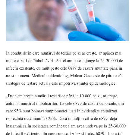
În condițiile în care numărul de testări pe zi ar crește, ar apărea mai
multe cazuri de îmbolnăviri. Astfel am putea ajunge la 25-30.000 de
infecții existente, cu mult peste cele 6879 de cazuri anunțate până în
acest moment. Medicul epidemiolog, Molnar Geza este de părere că
strategia de testare actuală este împotriva științei epidemiologice.
„Dacă am crește numărul testărilor până la 10.000 pe zi, ar crește
automat numărul îmbolnărilor. La cele 6879 de cazuri cunoscute, din
care 95% sunt bolnavi simptomatici luați în evidență și spitalizați,
reprezintă maximum 20-25%. Dacă înmulțim cifra de 6879, deja
înseamnă că în societatea românească am avea undeva pe la 25-30.000
de infecții existente, din care cunosc, izolez și tratez 6879, dar restul