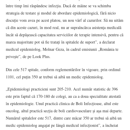
între timp îmi răspândesc infecția. Dacă de mâine se va schimba
strategia de testare și modul de abordare epidemiologică, fără nicio
discuție vom avea pe acest platou, un nou vârf al cazurilor. Să nu uităm
că din aceste cazuri, în mod real, nu ar supraîncărca asistența medicală
încât să depășească capacitatea serviciilor de terapie intensivă, pentru că
marea majoritate pot să fie tratați în spitalele de suport”, a declarat
medicul epidemiolog, Molnar Geza, în cadrul emisiunii „România te
privește”, de pe Look Plus.
Din cele 517 spitale, conform reglementărilor în vigoare, prin ordinul
1101, cel puțin 350 ar trebui să aibă un medic epidemiolog.
„Epidemiologi practicieni sunt 205-210. Acel număr statistic de 396
este prin faptul că 170-180 de colegi, au ca a doua specialitate atestată
în epidemiologie. Unul practică clinica de Boli Infecțioase, altul este
oncolog, altul practică secția de boli cardiovasculare și așa mai departe.
Numărul spitalelor este 517, dintre care măcar 350 ar trebui să aibă un
medic epidemiolog angajat pe lângă medicul infecționist”, a încheiat